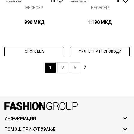
НЕСЕСЕР
НЕСЕСЕР
990
МКД
1.190
МКД
СПОРЕДБА
ФИЛТЕР НА ПРОИЗВОДИ
1
2
6
071297676, 070275363
ИНФОРМАЦИИ
ул. Никола Кљусев бр.6,
За нас
ПОМОШ ПРИ КУПУВАЊЕ
кат 7