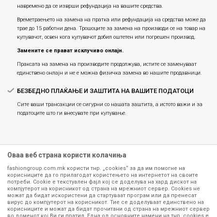
навремено да се изврши рефундација на вашите средства.
Времетраењето на замена на пратка или рефундацијa на средства може да
трае до 15 работни дена. Трошоците за замена на производи се на товар на
купувачот, освен кога купувачот добил оштетен или погрешен производ.
Замените се прават исклучиво онлајн.
Праксата на замена на производите продолжува, истите се заменуваат
единствено онлајн и не е можна физичка замена во нашите продавници.
БЕЗБЕДНО ПЛАЌАЊЕ И ЗАШТИТА НА ВАШИТЕ ПОДАТОЦИ
Сите ваши трансакции се сигурни со нашата заштита, а истото важи и за
податоците што ги внесувате при купување.
Оваа веб страна користи колачиња
fashiongroup.com.mk користи тнр. „cookies“ за да им помогне на
корисниците да го прилагодат користењето на интернетот на своите
потреби. Cookie е текстуален фајл кој се доделува на хард дискот на
компјутерот на корисникот од страна на мрежниот сервер. Cookies не
можат да бидат искористени да стартуваат програм или да пренесат
Сите информации околу производите кои се изложени на нашата
вирус до компјутерот на корисникот. Тие се доделуваат единствено на
корисниците и можат да бидат прочитани од страна на мрежниот сервер
онлајн продавница се стремиме да бидат конкретни, точни и прецизни,
во доменот кој Ви ги пратил. Една од основните намени на тнр. сookies е