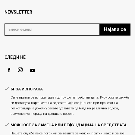
Брендови
1000 Скопје, Македонија
Најчести прашања
Продавници
NEWSLETTER
Политика на приватност
info@fashiongroup.com.mk
Контакт
Услови на користење
Блог
Најави се
Како да купите
Кариера
Право на повлекување/враќање на производ
Loyalty
Рекламации
Gift Card
Замена и рефундација на производи
СЛЕДИ НÉ
Ценовник
Услови за испорака
Плаќање
БРЗА ИСПОРАКА
Сите пратки се испорачуваат од три до пет работни дена. Курирската служба
ги доставува нарачките на адресата која сте ја внеле при процесот на
регистрација, а доколку сакате доставата да биде на различна адреса,
временскиот период на достава е подолг.
МОЖНОСТ ЗА ЗАМЕНА ИЛИ РЕФУНДАЦИЈА НА СРЕДСТВАТА
Нашата служба ќе се погрижи за вашите заменски пратки, како и за тоа