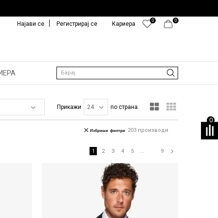
0
0
Најави се
Регистрирај се
Кариера
ИЕРА
Барај
Прикажи
по страна
0
203
производи
Избриши филтри
1
2
3
4
5
...
9