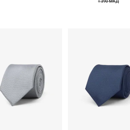
1.390
МКД
Uporedi
Uporedi