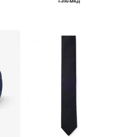
1.390
МКД
Uporedi