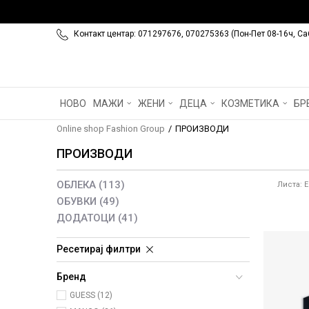
Контакт центар: 071297676, 070275363 (Пон-Пет 08-16ч, Са
НОВО
МАЖИ
ЖЕНИ
ДЕЦА
КОЗМЕТИКА
БР
Online shop Fashion Group
ПРОИЗВОДИ
ПРОИЗВОДИ
ОБЛЕКА
(113)
Листа: E
ОБУВКИ
(49)
ДОДАТОЦИ
(41)
Ресетирај филтри
Бренд
GUESS (12)