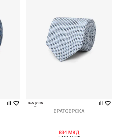
Uporedi
ВРАТОВРСКА
834
МКД