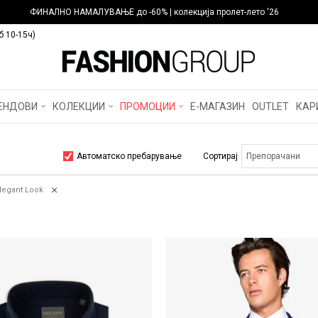
ФИНАЛНО НАМАЛУВАЊЕ до -60% | колекција пролет-лето '26
б 10-15ч)
ЕНДОВИ
КОЛЕКЦИИ
ПРОМОЦИИ
Е-МАГАЗИН
OUTLET
КАР
Автоматско пребарување
Сортирај
legant Look