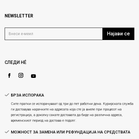
кат 7
Брендови
1000 Скопје, Македонија
Најчести прашања
Продавници
NEWSLETTER
Политика на приватност
info@fashiongroup.com.mk
Контакт
Услови на користење
Блог
Најави се
Како да купите
Кариера
Право на повлекување/враќање на производ
Loyalty
Рекламации
Gift Card
Замена и рефундација на производи
СЛЕДИ НÉ
Ценовник
Услови за испорака
Плаќање
БРЗА ИСПОРАКА
Сите пратки се испорачуваат од три до пет работни дена. Курирската служба
ги доставува нарачките на адресата која сте ја внеле при процесот на
регистрација, а доколку сакате доставата да биде на различна адреса,
временскиот период на достава е подолг.
МОЖНОСТ ЗА ЗАМЕНА ИЛИ РЕФУНДАЦИЈА НА СРЕДСТВАТА