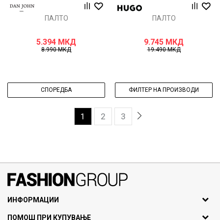
ПАЛТО
ПАЛТО
5.394
МКД
9.745
МКД
8.990
МКД
19.490
МКД
СПОРЕДБА
ФИЛТЕР НА ПРОИЗВОДИ
1
2
3
071297676, 070275363
ИНФОРМАЦИИ
ул. Никола Кљусев бр.6,
За нас
ПОМОШ ПРИ КУПУВАЊЕ