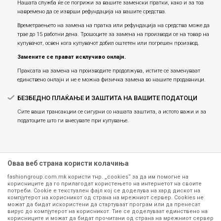
Нашата служба ќе се погрижи за вашите заменски пратки, како и за тоа
навремено да се изврши рефундација на вашите средства.
Времетраењето на замена на пратка или рефундацијa на средства може да
трае до 15 работни дена. Трошоците за замена на производи се на товар на
купувачот, освен кога купувачот добил оштетен или погрешен производ.
Замените се прават исклучиво онлајн.
Праксата на замена на производите продолжува, истите се заменуваат
единствено онлајн и не е можна физичка замена во нашите продавници.
БЕЗБЕДНО ПЛАЌАЊЕ И ЗАШТИТА НА ВАШИТЕ ПОДАТОЦИ
Сите ваши трансакции се сигурни со нашата заштита, а истото важи и за
податоците што ги внесувате при купување.
Оваа веб страна користи колачиња
fashiongroup.com.mk користи тнр. „cookies“ за да им помогне на
корисниците да го прилагодат користењето на интернетот на своите
потреби. Cookie е текстуален фајл кој се доделува на хард дискот на
компјутерот на корисникот од страна на мрежниот сервер. Cookies не
можат да бидат искористени да стартуваат програм или да пренесат
Сите информации околу производите кои се изложени на нашата
вирус до компјутерот на корисникот. Тие се доделуваат единствено на
корисниците и можат да бидат прочитани од страна на мрежниот сервер
онлајн продавница се стремиме да бидат конкретни, точни и прецизни,