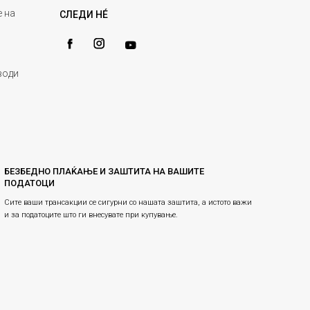
 на
СЛЕДИ НÉ
води
БЕЗБЕДНО ПЛАЌАЊЕ И ЗАШТИТА НА ВАШИТЕ
ПОДАТОЦИ
Сите ваши трансакции се сигурни со нашата заштита, а истото важи
и за податоците што ги внесувате при купување.