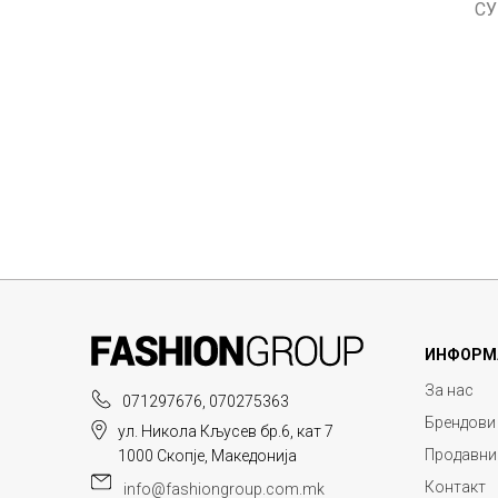
СУ
ИНФОРМ
За нас
071297676, 070275363
Брендови
ул. Никола Кљусев бр.6, кат 7
Продавни
1000 Скопје, Македонија
Контакт
info@fashiongroup.com.mk