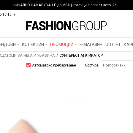
ФИНАЛНО НАМАЛУВАЊЕ до -60% | колекција пролет-лето '26
б 10-15ч)
ЕНДОВИ
КОЛЕКЦИИ
ПРОМОЦИИ
Е-МАГАЗИН
OUTLET
КАР
ОДАТОЦИ ЗА НЕГА И УБАВИНА
СУНЃЕРЕСТ АПЛИКАТОР
Автоматско пребарување
Сортирај