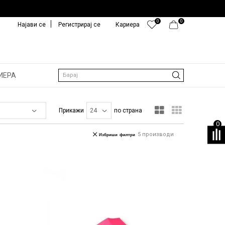
0
0
Најави се
Регистрирај се
Кариера
ИЕРА
Барај
Прикажи
по страна
0
5
производи
Избриши филтри