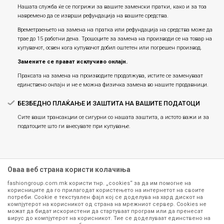
Нашата служба ќе се погрижи за вашите заменски пратки, како и за тоа
навремено да се изврши рефундација на вашите средства.
Времетраењето на замена на пратка или рефундацијa на средства може да
трае до 15 работни дена. Трошоците за замена на производи се на товар на
купувачот, освен кога купувачот добил оштетен или погрешен производ.
Замените се прават исклучиво онлајн.
Праксата на замена на производите продолжува, истите се заменуваат
единствено онлајн и не е можна физичка замена во нашите продавници.
БЕЗБЕДНО ПЛАЌАЊЕ И ЗАШТИТА НА ВАШИТЕ ПОДАТОЦИ
Сите ваши трансакции се сигурни со нашата заштита, а истото важи и за
податоците што ги внесувате при купување.
Оваа веб страна користи колачиња
fashiongroup.com.mk користи тнр. „cookies“ за да им помогне на
корисниците да го прилагодат користењето на интернетот на своите
потреби. Cookie е текстуален фајл кој се доделува на хард дискот на
компјутерот на корисникот од страна на мрежниот сервер. Cookies не
можат да бидат искористени да стартуваат програм или да пренесат
Сите информации околу производите кои се изложени на нашата
вирус до компјутерот на корисникот. Тие се доделуваат единствено на