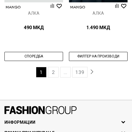
АЛКА
АЛКА
490
МКД
1.490
МКД
СПОРЕДБА
ФИЛТЕР НА ПРОИЗВОДИ
1
2
...
139
071297676, 070275363
ИНФОРМАЦИИ
ул. Никола Кљусев бр.6,
За нас