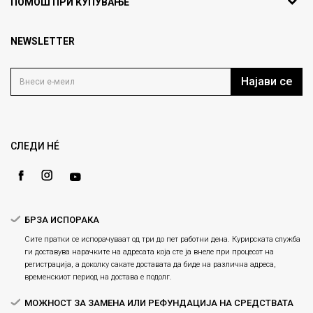
ПОМОШ ПРИ КУПУВАЊЕ
кат 7
Брендови
1000 Скопје, Македонија
Најчести прашања
Продавници
NEWSLETTER
Политика на приватност
info@fashiongroup.com.mk
Контакт
Услови на користење
Блог
Најави се
Како да купите
Кариера
Право на повлекување/враќање на производ
Loyalty
Рекламации
Gift Card
Замена и рефундација на производи
СЛЕДИ НÉ
Ценовник
Услови за испорака
Плаќање
БРЗА ИСПОРАКА
Сите пратки се испорачуваат од три до пет работни дена. Курирската служба
ги доставува нарачките на адресата која сте ја внеле при процесот на
регистрација, а доколку сакате доставата да биде на различна адреса,
временскиот период на достава е подолг.
МОЖНОСТ ЗА ЗАМЕНА ИЛИ РЕФУНДАЦИЈА НА СРЕДСТВАТА