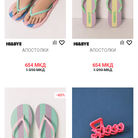
АПОСТОЛКИ
АПОСТОЛКИ
654
МКД
654
МКД
1.090
МКД
1.090
МКД
-40
%