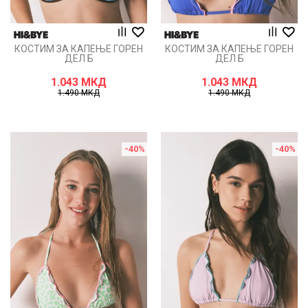
КОСТИМ ЗА КАПЕЊЕ ГОРЕН
КОСТИМ ЗА КАПЕЊЕ ГОРЕН
ДЕЛ Б
ДЕЛ Б
1.043
МКД
1.043
МКД
1.490
МКД
1.490
МКД
-40
%
-40
%