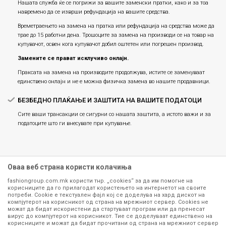
Нашата служба ќе се погрижи за вашите заменски пратки, како и за тоа
навремено да се изврши рефундација на вашите средства.
Времетраењето на замена на пратка или рефундацијa на средства може да
трае до 15 работни дена. Трошоците за замена на производи се на товар на
купувачот, освен кога купувачот добил оштетен или погрешен производ.
Замените се прават исклучиво онлајн.
Праксата на замена на производите продолжува, истите се заменуваат
единствено онлајн и не е можна физичка замена во нашите продавници.
БЕЗБЕДНО ПЛАЌАЊЕ И ЗАШТИТА НА ВАШИТЕ ПОДАТОЦИ
Сите ваши трансакции се сигурни со нашата заштита, а истото важи и за
податоците што ги внесувате при купување.
Оваа веб страна користи колачиња
fashiongroup.com.mk користи тнр. „cookies“ за да им помогне на
корисниците да го прилагодат користењето на интернетот на своите
потреби. Cookie е текстуален фајл кој се доделува на хард дискот на
компјутерот на корисникот од страна на мрежниот сервер. Cookies не
можат да бидат искористени да стартуваат програм или да пренесат
Сите информации околу производите кои се изложени на нашата
вирус до компјутерот на корисникот. Тие се доделуваат единствено на
корисниците и можат да бидат прочитани од страна на мрежниот сервер
онлајн продавница се стремиме да бидат конкретни, точни и прецизни,