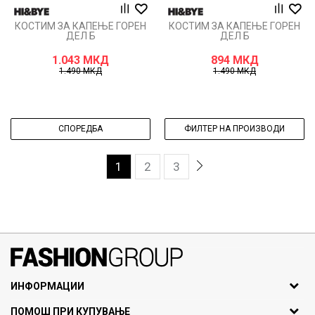
КОСТИМ ЗА КАПЕЊЕ ГОРЕН
КОСТИМ ЗА КАПЕЊЕ ГОРЕН
ДЕЛ Б
ДЕЛ Б
1.043
МКД
894
МКД
1.490
МКД
1.490
МКД
СПОРЕДБА
ФИЛТЕР НА ПРОИЗВОДИ
1
2
3
071297676, 070275363
ИНФОРМАЦИИ
ул. Никола Кљусев бр.6,
За нас
ПОМОШ ПРИ КУПУВАЊЕ