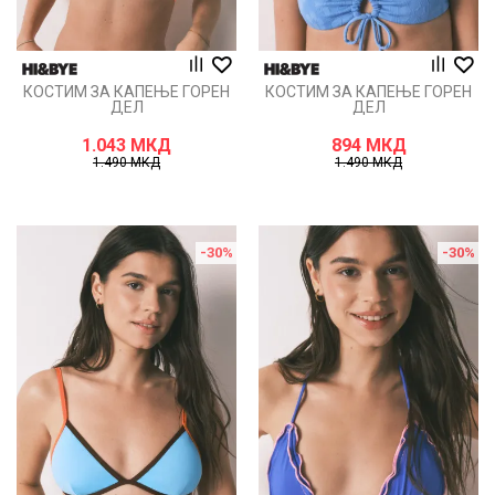
КОСТИМ ЗА КАПЕЊЕ ГОРЕН
КОСТИМ ЗА КАПЕЊЕ ГОРЕН
ДЕЛ
ДЕЛ
1.043
МКД
894
МКД
1.490
МКД
1.490
МКД
-30
%
-30
%