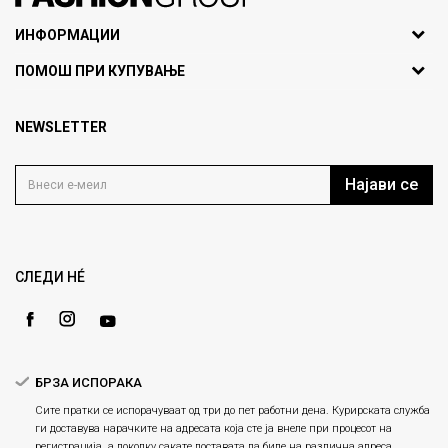
071297676, 070275363
ИНФОРМАЦИИ
ул. Никола Кљусев бр.6,
За нас
ПОМОШ ПРИ КУПУВАЊЕ
кат 7
Брендови
1000 Скопје, Македонија
Најчести прашања
Продавници
NEWSLETTER
Политика на приватност
info@fashiongroup.com.mk
Контакт
Услови на користење
Блог
Најави се
Како да купите
Кариера
Право на повлекување/враќање на производ
Loyalty
Рекламации
Gift Card
Замена и рефундација на производи
СЛЕДИ НÉ
Ценовник
Услови за испорака
Плаќање
БРЗА ИСПОРАКА
Сите пратки се испорачуваат од три до пет работни дена. Курирската служба
ги доставува нарачките на адресата која сте ја внеле при процесот на
регистрација, а доколку сакате доставата да биде на различна адреса,