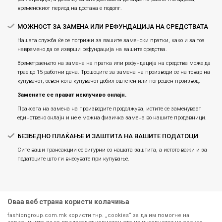
временскиот период на достава е подолг.
МОЖНОСТ ЗА ЗАМЕНА ИЛИ РЕФУНДАЦИЈА НА СРЕДСТВАТА
Нашата служба ќе се погрижи за вашите заменски пратки, како и за тоа
навремено да се изврши рефундација на вашите средства.
Времетраењето на замена на пратка или рефундацијa на средства може да
трае до 15 работни дена. Трошоците за замена на производи се на товар на
купувачот, освен кога купувачот добил оштетен или погрешен производ.
Замените се прават исклучиво онлајн.
Праксата на замена на производите продолжува, истите се заменуваат
единствено онлајн и не е можна физичка замена во нашите продавници.
БЕЗБЕДНО ПЛАЌАЊЕ И ЗАШТИТА НА ВАШИТЕ ПОДАТОЦИ
Сите ваши трансакции се сигурни со нашата заштита, а истото важи и за
податоците што ги внесувате при купување.
Оваа веб страна користи колачиња
fashiongroup.com.mk користи тнр. „cookies“ за да им помогне на