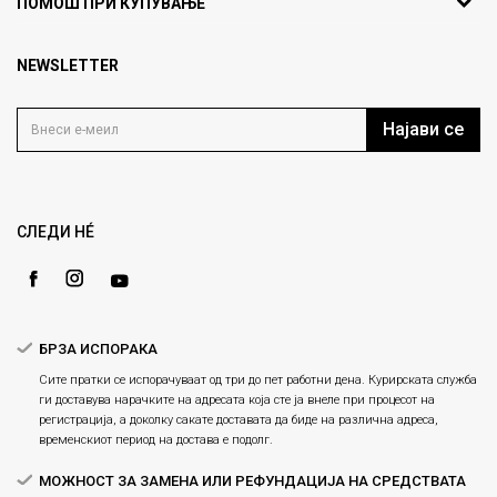
ПОМОШ ПРИ КУПУВАЊЕ
кат 7
Брендови
1000 Скопје, Македонија
Најчести прашања
Продавници
NEWSLETTER
Политика на приватност
info@fashiongroup.com.mk
Контакт
Услови на користење
Блог
Најави се
Како да купите
Кариера
Право на повлекување/враќање на производ
Loyalty
Рекламации
Gift Card
Замена и рефундација на производи
СЛЕДИ НÉ
Ценовник
Услови за испорака
Плаќање
БРЗА ИСПОРАКА
Сите пратки се испорачуваат од три до пет работни дена. Курирската служба
ги доставува нарачките на адресата која сте ја внеле при процесот на
регистрација, а доколку сакате доставата да биде на различна адреса,
временскиот период на достава е подолг.
МОЖНОСТ ЗА ЗАМЕНА ИЛИ РЕФУНДАЦИЈА НА СРЕДСТВАТА