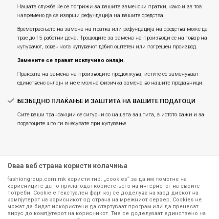
Нашата служба ќе се погрижи за вашите заменски пратки, како и за тоа
навремено да се изврши рефундација на вашите средства.
Времетраењето на замена на пратка или рефундацијa на средства може да
трае до 15 работни дена. Трошоците за замена на производи се на товар на
купувачот, освен кога купувачот добил оштетен или погрешен производ.
Замените се прават исклучиво онлајн.
Праксата на замена на производите продолжува, истите се заменуваат
единствено онлајн и не е можна физичка замена во нашите продавници.
БЕЗБЕДНО ПЛАЌАЊЕ И ЗАШТИТА НА ВАШИТЕ ПОДАТОЦИ
Сите ваши трансакции се сигурни со нашата заштита, а истото важи и за
податоците што ги внесувате при купување.
Оваа веб страна користи колачиња
fashiongroup.com.mk користи тнр. „cookies“ за да им помогне на
корисниците да го прилагодат користењето на интернетот на своите
потреби. Cookie е текстуален фајл кој се доделува на хард дискот на
компјутерот на корисникот од страна на мрежниот сервер. Cookies не
можат да бидат искористени да стартуваат програм или да пренесат
Сите информации околу производите кои се изложени на нашата
вирус до компјутерот на корисникот. Тие се доделуваат единствено на