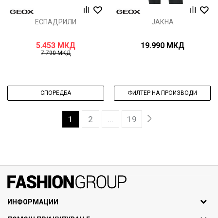
ЕСПАДРИЛИ
ЈАКНА
5.453
МКД
19.990
МКД
7.790
МКД
СПОРЕДБА
ФИЛТЕР НА ПРОИЗВОДИ
1
2
...
19
071297676, 070275363
ИНФОРМАЦИИ
ул. Никола Кљусев бр.6,
За нас