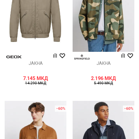
ЈАКНА
ЈАКНА
7.145
МКД
2.196
МКД
14.290
МКД
5.490
МКД
-60
%
-60
%