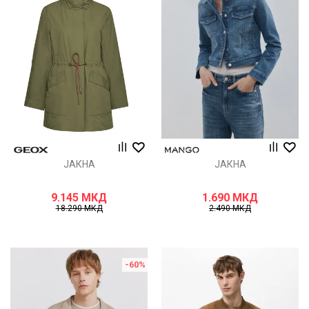
ЈАКНА
ЈАКНА
9.145
МКД
1.690
МКД
18.290
МКД
2.490
МКД
-60
%