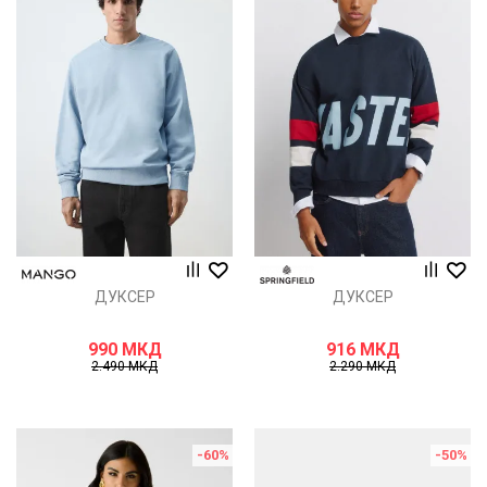
ДУКСЕР
ДУКСЕР
990
МКД
916
МКД
2.490
МКД
2.290
МКД
-60
%
-50
%