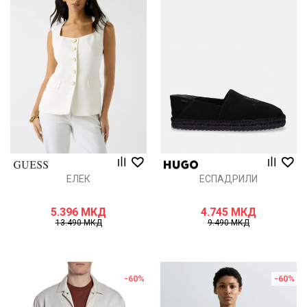
ЕЛЕК
ЕСПАДРИЛИ
5.396
МКД
4.745
МКД
13.490
МКД
9.490
МКД
-60
%
-60
%