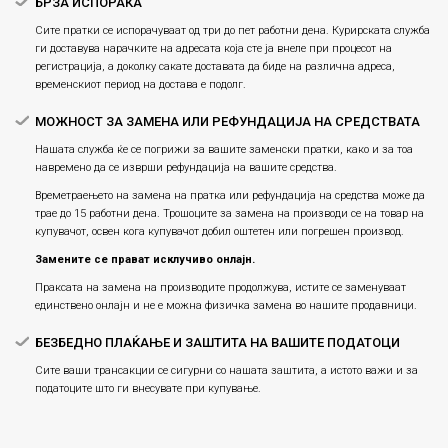
БРЗА ИСПОРАКА
Сите пратки се испорачуваат од три до пет работни дена. Курирската служба
ги доставува нарачките на адресата која сте ја внеле при процесот на
регистрација, а доколку сакате доставата да биде на различна адреса,
временскиот период на достава е подолг.
МОЖНОСТ ЗА ЗАМЕНА ИЛИ РЕФУНДАЦИЈА НА СРЕДСТВАТА
Нашата служба ќе се погрижи за вашите заменски пратки, како и за тоа
навремено да се изврши рефундација на вашите средства.
Времетраењето на замена на пратка или рефундацијa на средства може да
трае до 15 работни дена. Трошоците за замена на производи се на товар на
купувачот, освен кога купувачот добил оштетен или погрешен производ.
Замените се прават исклучиво онлајн.
Праксата на замена на производите продолжува, истите се заменуваат
единствено онлајн и не е можна физичка замена во нашите продавници.
БЕЗБЕДНО ПЛАЌАЊЕ И ЗАШТИТА НА ВАШИТЕ ПОДАТОЦИ
Сите ваши трансакции се сигурни со нашата заштита, а истото важи и за
податоците што ги внесувате при купување.