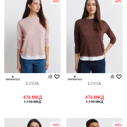
-60
%
-60
%
БЛУЗА
БЛУЗА
476
МКД
476
МКД
1.190
МКД
1.190
МКД
-60
%
-60
%