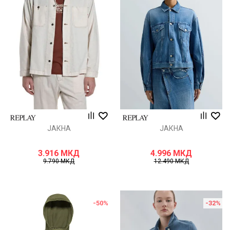
ЈАКНА
ЈАКНА
3.916
МКД
4.996
МКД
9.790
МКД
12.490
МКД
-50
%
-32
%