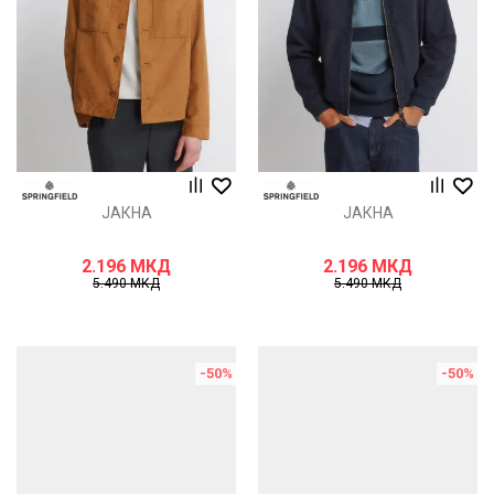
ЈАКНА
ЈАКНА
2.196
МКД
2.196
МКД
5.490
МКД
5.490
МКД
-50
%
-50
%