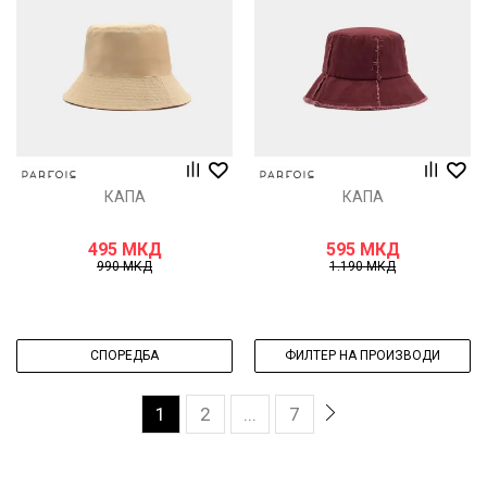
КАПА
КАПА
495
МКД
595
МКД
990
МКД
1.190
МКД
СПОРЕДБА
ФИЛТЕР НА ПРОИЗВОДИ
1
2
...
7