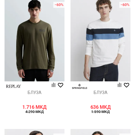
-60
%
-60
%
БЛУЗА
БЛУЗА
1.716
МКД
636
МКД
4.290
МКД
1.590
МКД