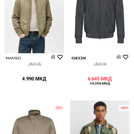
ЈАКНА
ЈАКНА
4.990
МКД
6.645
МКД
13.290
МКД
-50
%
-60
%