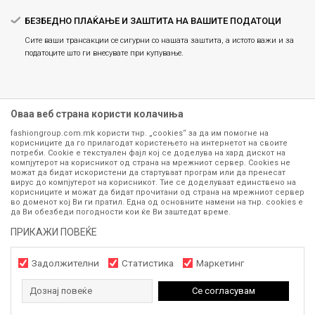
БЕЗБЕДНО ПЛАЌАЊЕ И ЗАШТИТА НА ВАШИТЕ ПОДАТОЦИ
Сите ваши трансакции се сигурни со нашата заштита, а истото важи и за
податоците што ги внесувате при купување.
Оваа веб страна користи колачиња
fashiongroup.com.mk користи тнр. „cookies“ за да им помогне на
корисниците да го прилагодат користењето на интернетот на своите
потреби. Cookie е текстуален фајл кој се доделува на хард дискот на
компјутерот на корисникот од страна на мрежниот сервер. Cookies не
можат да бидат искористени да стартуваат програм или да пренесат
Сите информации околу производите кои се изложени на нашата
вирус до компјутерот на корисникот. Тие се доделуваат единствено на
корисниците и можат да бидат прочитани од страна на мрежниот сервер
онлајн продавница се стремиме да бидат конкретни, точни и прецизни,
во доменот кој Ви ги пратил. Една од основните намени на тнр. сookies е
меѓутоа не можеме да гарантираме дека се без ниту една грешка или
да Ви обезбеди погодности кои ќе Ви заштедат време.
пак дека сите производи во моментот се достапни на залиха.
Фотографиите се најверодостојниот приказ на производот. Доколку
ПРИКАЖИ ПОВЕЌЕ
дојде до потреба за замена на производ или рефундација, процедурата
може да трае до 15 работни дена. За повеќе информации,
Задолжителни
Статистика
Маркетинг
контактирајте не на телефонскиот број 071 297 676, 070 275 363
од
понеделник до петок
(08-16ч) и сабота (10-15ч)
Дознај повеќе
Се согласувам
www.fashiongroup.com.mk
NB SOFT
©2026
, Изработено од
. Сите
права задржани.