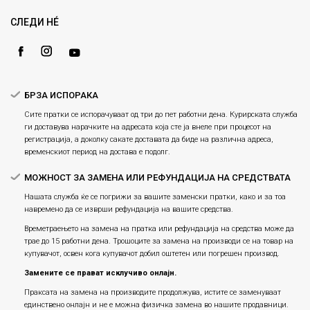
Рекламации
Gift Card
Замена и рефундација на производи
СЛЕДИ НÉ
Ценовник
Услови за испорака
Плаќање
БРЗА ИСПОРАКА
Сите пратки се испорачуваат од три до пет работни дена. Курирската служба
ги доставува нарачките на адресата која сте ја внеле при процесот на
регистрација, а доколку сакате доставата да биде на различна адреса,
временскиот период на достава е подолг.
МОЖНОСТ ЗА ЗАМЕНА ИЛИ РЕФУНДАЦИЈА НА СРЕДСТВАТА
Нашата служба ќе се погрижи за вашите заменски пратки, како и за тоа
навремено да се изврши рефундација на вашите средства.
Времетраењето на замена на пратка или рефундацијa на средства може да
трае до 15 работни дена. Трошоците за замена на производи се на товар на
купувачот, освен кога купувачот добил оштетен или погрешен производ.
Замените се прават исклучиво онлајн.
Праксата на замена на производите продолжува, истите се заменуваат
единствено онлајн и не е можна физичка замена во нашите продавници.