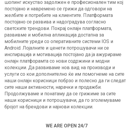
шопинг искуство задолжен е професионален тим кој
постојано и навремено се грижи да одговори на
желбите и потребите на клиентите. Платформата
постојано се развива и надоградува согласно
светските трендови. Покрај онлајн платформата,
развивме и мобилна апликација достапна за
мобилните уреди со оперативните системи IOS и
Android. Лојалните и ценети потрошувачи ни се
инспирација и мотивација постојано да ја ажурираме
онлајн платфорамта со нови содржини и модни
колекции. Да развиваме нов вид на производи и
услуги со кои дополнително ќе им помогнеме на сите
наши онлајн корисници побрзо и полесно да ги следат
сите наши активности, нарачки и продажби.
Продолжуваме и понатаму да се грижиме за сите
наши корисници и потрошувачи, да го зголемуваме
бројот на брендови и најнови колекции.
WE ARE OPEN 24/7