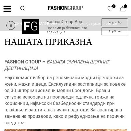
0
0
FashionGroup App
Google play
ФИНАЛНО НАМАЛУВАЊЕ до -60% | колекција пролет-лето '26
Преземи ја бесплатната
App Store
апликација
НАШАТА ПРИКАЗНА
FASHION GROUP
–
ВАШАТА ОМИЛЕНА ШОПИНГ
ДЕСТИНАЦИЈА
Најголемиот избор на реномирани модни брендови за
жени, мажи и деца. Ексклузивни застапници за повеќе
од 30 интернационални модни брендови. Брза и
сигурна испорака на производи, одлична грижа на
корисници, највисоки безбедносни стандарди при
плаќање и заштита на лични податоци. Загарантирана
замена на производи, како и рефундирање на парични
средства.