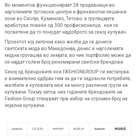
Во моментов функционираат 28 продавници во
најголемите трговски центри и фреквентни пешачки
зони во Скопје, Куманово, Тетово, а групацијата
вработува повеќе од 300 професионалци, кои се
посветени да го понудат најдоброто за секој купувач.
Проектот кој започна како желба да се донесе
светската мода во Македонија, денес е најголемата
модна групација во земјата, во чие портфолио може да
се најдат голем број реномирани светски брендови.
Секој од брендовите кои FASHIONGROUP ги застапува
e внимателно одбран тим за да ги задоволи потребите,
желбите и куповната моќ на многу различни групи на
купувачи. Токму затоа, низ годините брендовите на
Fashion Group стануваат прв избор на огромен број на
лојални купувачи.