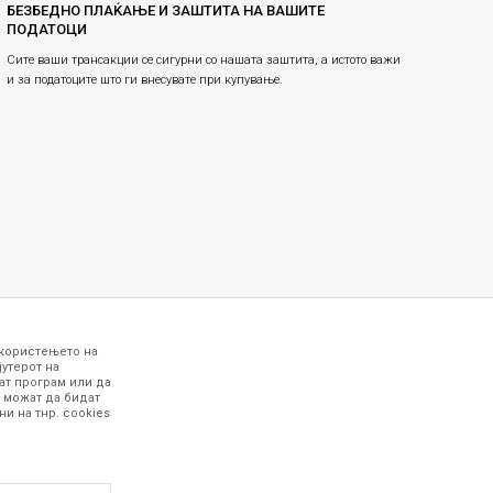
БЕЗБЕДНО ПЛАЌАЊЕ И ЗАШТИТА НА ВАШИТЕ
ПОДАТОЦИ
Сите ваши трансакции се сигурни со нашата заштита, а истото важи
и за податоците што ги внесувате при купување.
 користењето на
јутерот на
ат програм или да
 можат да бидат
и на тнр. сookies
 точни и прецизни, меѓутоа не можеме да
рафиите се најверодостојниот приказ на