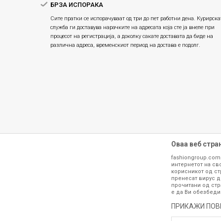
БРЗА ИСПОРАКА
Сите пратки се испорачуваат од три до пет работни дена. Курирска
служба ги доставува нарачките на адресата која сте ја внеле при
процесот на регистрација, а доколку сакате доставата да биде на
различна адреса, временскиот период на достава е подолг.
Оваа веб стра
fashiongroup.com
интернетот на сво
корисникот од ст
пренесат вирус д
прочитани од стр
е да Ви обезбеди
ПРИКАЖИ ПОВ
Сите информации околу производите кои 
гарантираме дека се без ниту една гре