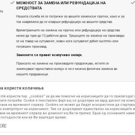
МОЖНОСТ ЗА ЗАМЕНА ИЛИ РЕФУНДАЦИЈА НА
СРЕДСТВАТА
та
Нашата служба ќе се погрижи за вашите заменски пратки, како и за
тоа навремено да се изврши рефундација на вашите средства.
Времетраењето на замена на пратка или рефундацијa на средства
може да трае до 15 работни дена. Трошоците за замена на производи
се на товар на купувачот, освен кога купувачот добил оштетен или
погрешен производ.
Замените се прават исклучиво онлајн.
Праксата на замена на производите продолжува, истите се
заменуваат единствено онлајн и не е можна физичка замена во
нашите продавници.
на користи колачиња
.mk користи тнр. „cookies“ за да им помогне на корисниците да го прилагодат
ите потреби. Cookie е текстуален фајл кој се доделува на хард дискот на комп
рана на мрежниот сервер. Cookies не можат да бидат искористени да стартува
о компјутерот на корисникот. Тие се доделуваат единствено на корисниците и
ана на мрежниот сервер во доменот кој Ви ги пратил. Една од основните намен
 погодности кои ќе Ви заштедат време.
ЕЌЕ
се изложени на нашата онлајн продавница се стремиме да бидат конкретни,
шка или пак дека сите производи во моментот се достапни на залиха. Фотог