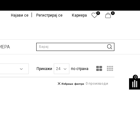
0
0
Најави се
Регистрирај се
Кариера
ИЕРА
Барај
Прикажи
по страна
0
0
производи
Избриши филтри