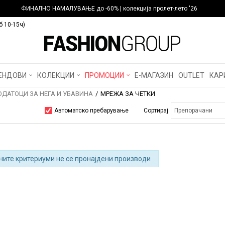
ФИНАЛНО НАМАЛУВАЊЕ до -60% | колекција пролет-лето '26
б 10-15ч)
ЕНДОВИ
КОЛЕКЦИИ
ПРОМОЦИИ
Е-МАГАЗИН
OUTLET
КАР
ОДАТОЦИ ЗА НЕГА И УБАВИНА
МРЕЖА ЗА ЧЕТКИ
Автоматско пребарување
Сортирај
ните критериуми не се пронајдени производи