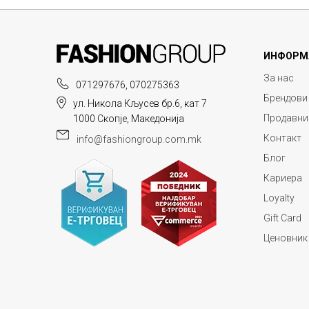
ИНФОРМ
За нас
071297676, 070275363
Брендови
ул. Никола Кљусев бр.6, кат 7
Продавни
1000 Скопје, Македонија
Контакт
info@fashiongroup.com.mk
Блог
Кариера
Loyalty
Gift Card
Ценовник