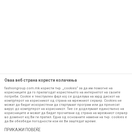
Оваа веб страна користи колачиња
fashiongroup.com.mk користи тнр. „cookies“ за да им помогне на
корисниците да го прилагодат користењето на интернетот на своите
потреби. Cookie е текстуален фајл кој се доделува на хард дискот на
компјутерот на корисникот од страна на мрежниот сервер. Cookies не
можат да бидат искористени да стартуваат програм или да пренесат
вирус до компјутерот на корисникот. Тие се доделуваат единствено на
корисниците и можат да бидат прочитани од страна на мрежниот сервер
во доменот кој Ви ги пратил. Една од основните намени на тнр. сookies е
да Ви обезбеди погодности кои ќе Ви заштедат време.
071297676, 070275363
ПРИКАЖИ ПОВЕЌЕ