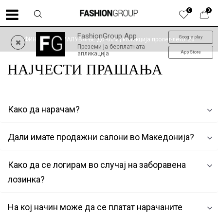
0
0
FashionGroup App
Google play
ФИНАЛНО НАМАЛУВАЊЕ до -60% | колекција пролет-лето '26
Преземи ја бесплатната
App Store
апликација
НАЈЧЕСТИ ПРАШАЊА
Како да нарачам?
Дали имате продажни салони во Македонија?
Како да се логирам во случај на заборавена
лозинка?
На кој начин може да се платат нарачаните