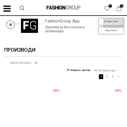
0
0
FashionGroup App
Google play
ФИНАЛНО НАМАЛУВАЊЕ до -60% | колекција пролет-лето '26
Филтри
Сортирај
Преземи ја бесплатната
App Store
апликација
ПРОИЗВОДИ
steve-madden
Избриши филтри
50
производи
1
2
3
-30
%
-30
%