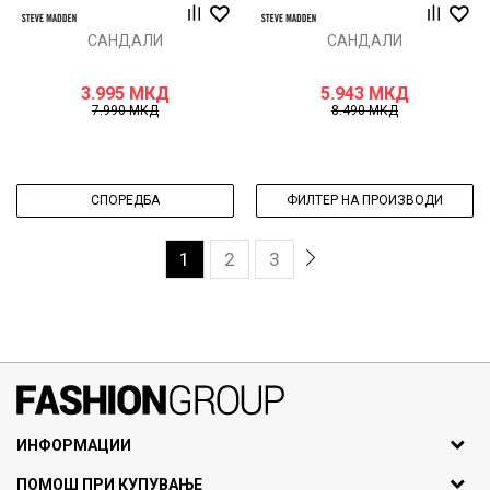
САНДАЛИ
САНДАЛИ
3.995
МКД
5.943
МКД
7.990
МКД
8.490
МКД
СПОРЕДБА
ФИЛТЕР НА ПРОИЗВОДИ
1
2
3
071297676, 070275363
ИНФОРМАЦИИ
ул. Никола Кљусев бр.6,
За нас
ПОМОШ ПРИ КУПУВАЊЕ