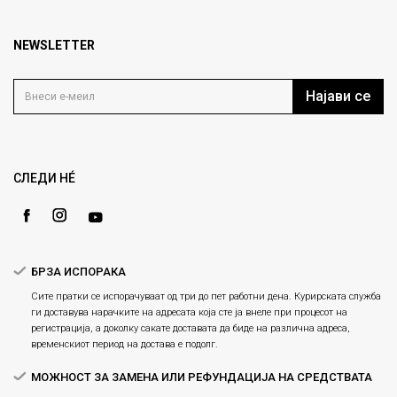
кат 7
Брендови
1000 Скопје, Македонија
Најчести прашања
Продавници
NEWSLETTER
Политика на приватност
info@fashiongroup.com.mk
Контакт
Услови на користење
Блог
Најави се
Како да купите
Кариера
Право на повлекување/враќање на производ
Loyalty
Рекламации
Gift Card
Замена и рефундација на производи
СЛЕДИ НÉ
Ценовник
Услови за испорака
Плаќање
БРЗА ИСПОРАКА
Сите пратки се испорачуваат од три до пет работни дена. Курирската служба
ги доставува нарачките на адресата која сте ја внеле при процесот на
регистрација, а доколку сакате доставата да биде на различна адреса,
временскиот период на достава е подолг.
МОЖНОСТ ЗА ЗАМЕНА ИЛИ РЕФУНДАЦИЈА НА СРЕДСТВАТА