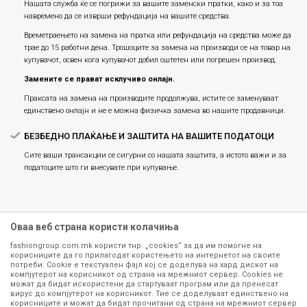
Нашата служба ќе се погрижи за вашите заменски пратки, како и за тоа
навремено да се изврши рефундација на вашите средства.
Времетраењето на замена на пратка или рефундацијa на средства може да
трае до 15 работни дена. Трошоците за замена на производи се на товар на
купувачот, освен кога купувачот добил оштетен или погрешен производ.
Замените се прават исклучиво онлајн.
Праксата на замена на производите продолжува, истите се заменуваат
единствено онлајн и не е можна физичка замена во нашите продавници.
БЕЗБЕДНО ПЛАЌАЊЕ И ЗАШТИТА НА ВАШИТЕ ПОДАТОЦИ
Сите ваши трансакции се сигурни со нашата заштита, а истото важи и за
податоците што ги внесувате при купување.
Оваа веб страна користи колачиња
fashiongroup.com.mk користи тнр. „cookies“ за да им помогне на
корисниците да го прилагодат користењето на интернетот на своите
потреби. Cookie е текстуален фајл кој се доделува на хард дискот на
компјутерот на корисникот од страна на мрежниот сервер. Cookies не
можат да бидат искористени да стартуваат програм или да пренесат
Сите информации околу производите кои се изложени на нашата
вирус до компјутерот на корисникот. Тие се доделуваат единствено на
корисниците и можат да бидат прочитани од страна на мрежниот сервер
онлајн продавница се стремиме да бидат конкретни, точни и прецизни,