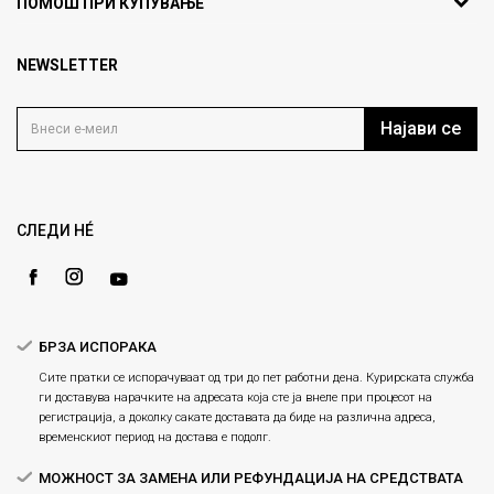
ПОМОШ ПРИ КУПУВАЊЕ
кат 7
Брендови
1000 Скопје, Македонија
Најчести прашања
Продавници
NEWSLETTER
Политика на приватност
info@fashiongroup.com.mk
Контакт
Услови на користење
Блог
Најави се
Како да купите
Кариера
Право на повлекување/враќање на производ
Loyalty
Рекламации
Gift Card
Замена и рефундација на производи
СЛЕДИ НÉ
Ценовник
Услови за испорака
Плаќање
БРЗА ИСПОРАКА
Сите пратки се испорачуваат од три до пет работни дена. Курирската служба
ги доставува нарачките на адресата која сте ја внеле при процесот на
регистрација, а доколку сакате доставата да биде на различна адреса,
временскиот период на достава е подолг.
МОЖНОСТ ЗА ЗАМЕНА ИЛИ РЕФУНДАЦИЈА НА СРЕДСТВАТА