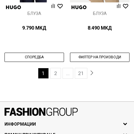
БЛУЗА
БЛУЗА
9.790
МКД
8.490
МКД
СПОРЕДБА
ФИЛТЕР НА ПРОИЗВОДИ
1
2
...
21
071297676, 070275363
ИНФОРМАЦИИ
ул. Никола Кљусев бр.6,
За нас