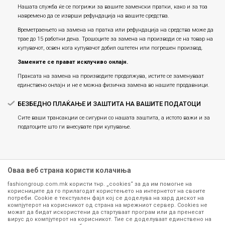
Нашата служба ќе се погрижи за вашите заменски пратки, како и за тоа
навремено да се изврши рефундација на вашите средства.
Времетраењето на замена на пратка или рефундацијa на средства може да
трае до 15 работни дена. Трошоците за замена на производи се на товар на
купувачот, освен кога купувачот добил оштетен или погрешен производ.
Замените се прават исклучиво онлајн.
Праксата на замена на производите продолжува, истите се заменуваат
единствено онлајн и не е можна физичка замена во нашите продавници.
БЕЗБЕДНО ПЛАЌАЊЕ И ЗАШТИТА НА ВАШИТЕ ПОДАТОЦИ
Сите ваши трансакции се сигурни со нашата заштита, а истото важи и за
податоците што ги внесувате при купување.
Оваа веб страна користи колачиња
fashiongroup.com.mk користи тнр. „cookies“ за да им помогне на
корисниците да го прилагодат користењето на интернетот на своите
потреби. Cookie е текстуален фајл кој се доделува на хард дискот на
компјутерот на корисникот од страна на мрежниот сервер. Cookies не
можат да бидат искористени да стартуваат програм или да пренесат
Сите информации околу производите кои се изложени на нашата
вирус до компјутерот на корисникот. Тие се доделуваат единствено на