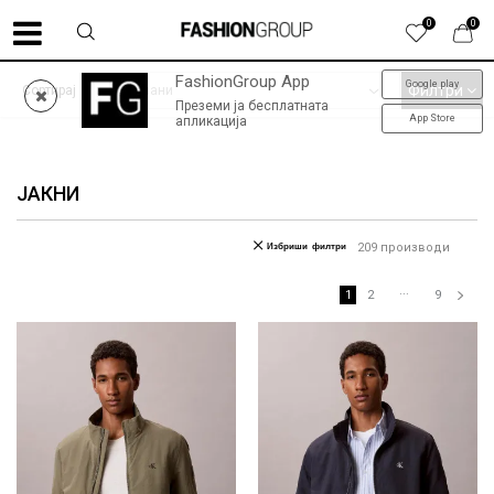
0
0
FashionGroup App
Google play
SUMMER SALE до -60% | колекција пролет-лето '26
Филтри
Сортирај
Преземи ја бесплатната
App Store
апликација
ЈАКНИ
Избриши филтри
209
производи
...
1
2
9