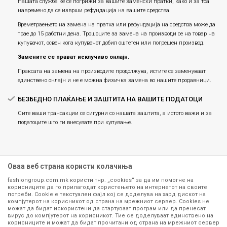
Нашата служба ќе се погрижи за вашите заменски пратки, како и за тоа
навремено да се изврши рефундација на вашите средства.
Времетраењето на замена на пратка или рефундацијa на средства може да
трае до 15 работни дена. Трошоците за замена на производи се на товар на
купувачот, освен кога купувачот добил оштетен или погрешен производ.
Замените се прават исклучиво онлајн.
Праксата на замена на производите продолжува, истите се заменуваат
единствено онлајн и не е можна физичка замена во нашите продавници.
БЕЗБЕДНО ПЛАЌАЊЕ И ЗАШТИТА НА ВАШИТЕ ПОДАТОЦИ
Сите ваши трансакции се сигурни со нашата заштита, а истото важи и за
податоците што ги внесувате при купување.
Оваа веб страна користи колачиња
fashiongroup.com.mk користи тнр. „cookies“ за да им помогне на
корисниците да го прилагодат користењето на интернетот на своите
потреби. Cookie е текстуален фајл кој се доделува на хард дискот на
компјутерот на корисникот од страна на мрежниот сервер. Cookies не
можат да бидат искористени да стартуваат програм или да пренесат
Сите информации околу производите кои се изложени на нашата
вирус до компјутерот на корисникот. Тие се доделуваат единствено на
корисниците и можат да бидат прочитани од страна на мрежниот сервер
онлајн продавница се стремиме да бидат конкретни, точни и прецизни,