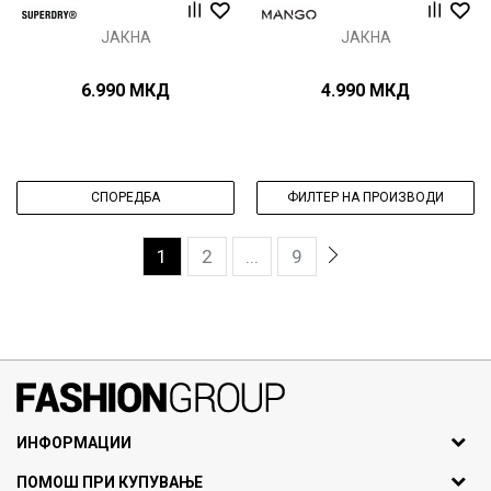
ЈАКНА
ЈАКНА
6.990
МКД
4.990
МКД
СПОРЕДБА
ФИЛТЕР НА ПРОИЗВОДИ
1
2
...
9
071297676, 070275363
ИНФОРМАЦИИ
ул. Никола Кљусев бр.6,
За нас
ПОМОШ ПРИ КУПУВАЊЕ
кат 7