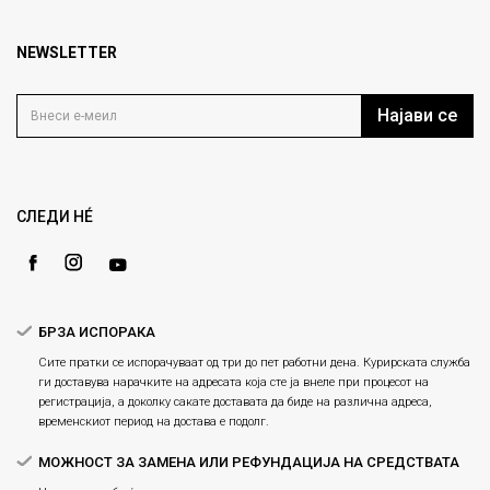
Брендови
1000 Скопје, Македонија
Најчести прашања
Продавници
NEWSLETTER
Политика на приватност
info@fashiongroup.com.mk
Контакт
Услови на користење
Блог
Најави се
Како да купите
Кариера
Право на повлекување/враќање на производ
Loyalty
Рекламации
Gift Card
Замена и рефундација на производи
СЛЕДИ НÉ
Ценовник
Услови за испорака
Плаќање
БРЗА ИСПОРАКА
Сите пратки се испорачуваат од три до пет работни дена. Курирската служба
ги доставува нарачките на адресата која сте ја внеле при процесот на
регистрација, а доколку сакате доставата да биде на различна адреса,
временскиот период на достава е подолг.
МОЖНОСТ ЗА ЗАМЕНА ИЛИ РЕФУНДАЦИЈА НА СРЕДСТВАТА