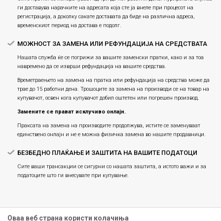
ги доставува нарачките на адресата која сте ја внеле при процесот на
регистрација, а доколку сакате доставата да биде на различна адреса,
временскиот период на достава е подолг.
МОЖНОСТ ЗА ЗАМЕНА ИЛИ РЕФУНДАЦИЈА НА СРЕДСТВАТА
Нашата служба ќе се погрижи за вашите заменски пратки, како и за тоа
навремено да се изврши рефундација на вашите средства.
Времетраењето на замена на пратка или рефундацијa на средства може да
трае до 15 работни дена. Трошоците за замена на производи се на товар на
купувачот, освен кога купувачот добил оштетен или погрешен производ.
Замените се прават исклучиво онлајн.
Праксата на замена на производите продолжува, истите се заменуваат
единствено онлајн и не е можна физичка замена во нашите продавници.
БЕЗБЕДНО ПЛАЌАЊЕ И ЗАШТИТА НА ВАШИТЕ ПОДАТОЦИ
Сите ваши трансакции се сигурни со нашата заштита, а истото важи и за
податоците што ги внесувате при купување.
Оваа веб страна користи колачиња