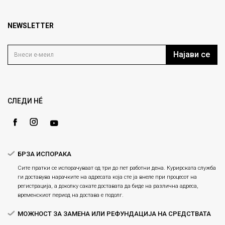
кат 7
Брендови
1000 Скопје, Македонија
Најчести прашања
Продавници
NEWSLETTER
Политика на приватност
info@fashiongroup.com.mk
Контакт
Услови на користење
Блог
Најави се
Како да купите
Кариера
Право на повлекување/враќање на производ
Loyalty
Рекламации
Gift Card
Замена и рефундација на производи
СЛЕДИ НÉ
Ценовник
Услови за испорака
Плаќање
БРЗА ИСПОРАКА
Сите пратки се испорачуваат од три до пет работни дена. Курирската служба
ги доставува нарачките на адресата која сте ја внеле при процесот на
регистрација, а доколку сакате доставата да биде на различна адреса,
временскиот период на достава е подолг.
МОЖНОСТ ЗА ЗАМЕНА ИЛИ РЕФУНДАЦИЈА НА СРЕДСТВАТА