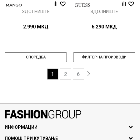
ЗДОЛНИШТЕ
ЗДОЛНИШТЕ
2.990
МКД
6.290
МКД
СПОРЕДБА
ФИЛТЕР НА ПРОИЗВОДИ
1
2
6
071297676, 070275363
ИНФОРМАЦИИ
ул. Никола Кљусев бр.6,
За нас
ПОМОШ ПРИ КУПУВАЊЕ