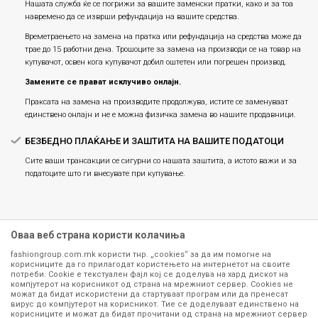
Нашата служба ќе се погрижи за вашите заменски пратки, како и за тоа
навремено да се изврши рефундација на вашите средства.
Времетраењето на замена на пратка или рефундацијa на средства може да
трае до 15 работни дена. Трошоците за замена на производи се на товар на
купувачот, освен кога купувачот добил оштетен или погрешен производ.
Замените се прават исклучиво онлајн.
Праксата на замена на производите продолжува, истите се заменуваат
единствено онлајн и не е можна физичка замена во нашите продавници.
БЕЗБЕДНО ПЛАЌАЊЕ И ЗАШТИТА НА ВАШИТЕ ПОДАТОЦИ
Сите ваши трансакции се сигурни со нашата заштита, а истото важи и за
податоците што ги внесувате при купување.
Оваа веб страна користи колачиња
fashiongroup.com.mk користи тнр. „cookies“ за да им помогне на
корисниците да го прилагодат користењето на интернетот на своите
потреби. Cookie е текстуален фајл кој се доделува на хард дискот на
компјутерот на корисникот од страна на мрежниот сервер. Cookies не
можат да бидат искористени да стартуваат програм или да пренесат
Сите информации околу производите кои се изложени на нашата
вирус до компјутерот на корисникот. Тие се доделуваат единствено на
корисниците и можат да бидат прочитани од страна на мрежниот сервер
онлајн продавница се стремиме да бидат конкретни, точни и прецизни,