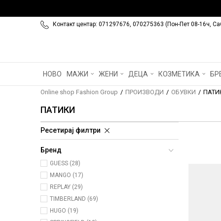
Контакт центар: 071297676, 070275363 (Пон-Пет 08-16ч, Са
НОВО
МАЖИ
ЖЕНИ
ДЕЦА
КОЗМЕТИКА
БР
Online shop Fashion Group
ПРОИЗВОДИ
ОБУВКИ
ПАТИ
ПАТИКИ
Ресетирај филтри
Бренд
GUESS (28)
MANGO (17)
REPLAY (29)
TIMBERLAND (69)
HUGO (19)