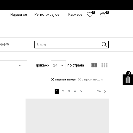
0
0
Најави се
Регистрирај се
Кариера
ИЕРА
Барај
Прикажи
по страна
0
565
производи
Избриши филтри
1
2
3
4
5
...
24