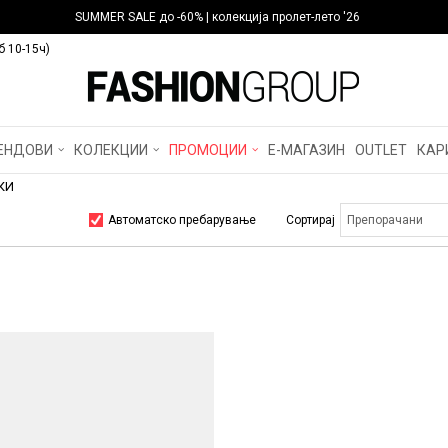
SUMMER SALE до -60% | колекција пролет-лето '26
б 10-15ч)
ЕНДОВИ
КОЛЕКЦИИ
ПРОМОЦИИ
Е-МАГАЗИН
OUTLET
КАР
КИ
Автоматско пребарување
Сортирај