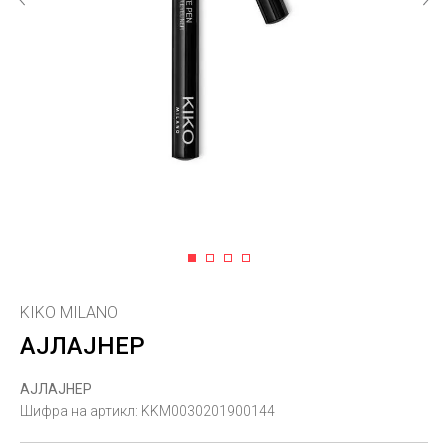
1
2
3
4
KIKO MILANO
АЈЛАЈНЕР
АЈЛАЈНЕР
Шифра на артикл:
KKM0030201900144