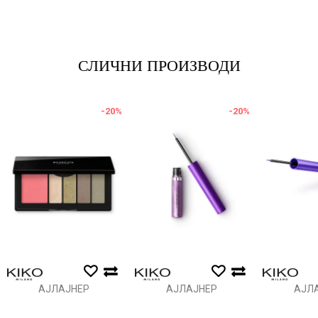
*Е-меил
СЛИЧНИ ПРОИЗВОДИ
Порака
-20
%
-20
%
Анти спам заштита - пресметајте колку е 2 + 3 :
ИСПРАТИ
АЈЛАЈНЕР
АЈЛАЈНЕР
АЈЛ