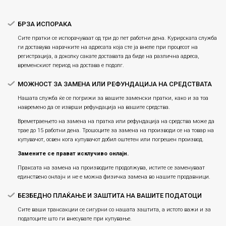
Плаќање
БРЗА ИСПОРАКА
Сите пратки се испорачуваат од три до пет работни дена. Курирската служба
ги доставува нарачките на адресата која сте ја внеле при процесот на
регистрација, а доколку сакате доставата да биде на различна адреса,
временскиот период на достава е подолг.
МОЖНОСТ ЗА ЗАМЕНА ИЛИ РЕФУНДАЦИЈА НА СРЕДСТВАТА
Нашата служба ќе се погрижи за вашите заменски пратки, како и за тоа
навремено да се изврши рефундација на вашите средства.
Времетраењето на замена на пратка или рефундацијa на средства може да
трае до 15 работни дена. Трошоците за замена на производи се на товар на
купувачот, освен кога купувачот добил оштетен или погрешен производ.
Замените се прават исклучиво онлајн.
Праксата на замена на производите продолжува, истите се заменуваат
единствено онлајн и не е можна физичка замена во нашите продавници.
БЕЗБЕДНО ПЛАЌАЊЕ И ЗАШТИТА НА ВАШИТЕ ПОДАТОЦИ
Сите ваши трансакции се сигурни со нашата заштита, а истото важи и за
податоците што ги внесувате при купување.