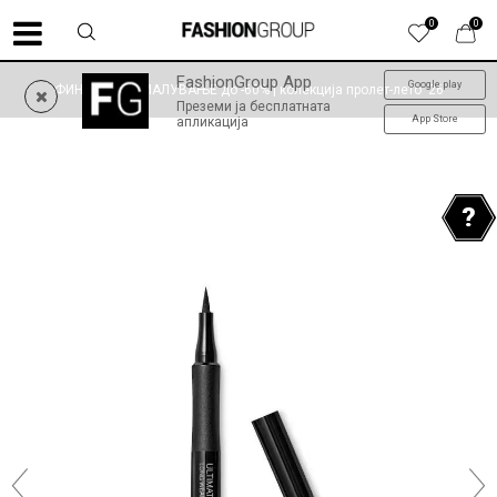
0
0
FashionGroup App
Google play
ФИНАЛНО НАМАЛУВАЊЕ до -60% | колекција пролет-лето '26
Преземи ја бесплатната
App Store
апликација