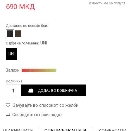
Извести ме за попуст
690
МКД
Достапно во повеќе бои:
UNI
Одбрана големина:
UNI
Залихи
Количина:
ДОДАЈ ВО КОШНИЧКА
Зачувајте во списокот со желби
Споредете го производот
ПРОДАВНИЦИТЕ
СПЕЦИФИКАЦИЈА
КОМЕНТАРИ