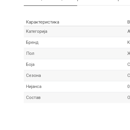
Карактеристика
В
Kатегорија
Бренд
K
Пол
Боја
Сезона
C
Нијанса
0
Состав
О
*Име/Прекар