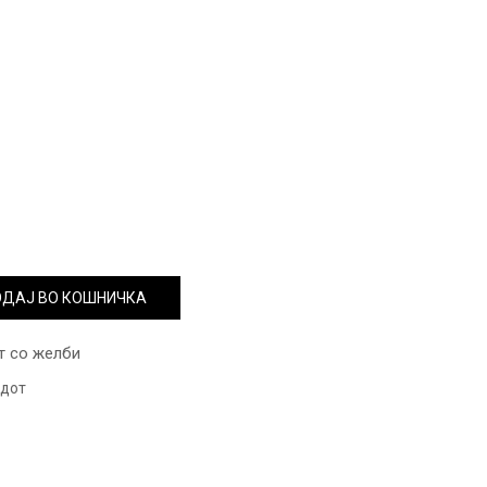
ДАЈ ВО КОШНИЧКА
т со желби
одот