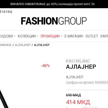
ФИНАЛНО НАМАЛУВАЊЕ до -60% | колекција пролет-лето '26
б 10-15ч)
ЕНДОВИ
КОЛЕКЦИИ
ПРОМОЦИИ
Е-МАГАЗИН
OUTLET
КАР
МИНКА
АЈЛАЈНЕР
АЈЛАЈНЕР
KIKO MILANO
-40
%
АЈЛАЈНЕР
АЈЛАЈНЕР
Шифра на артикл:
KKM003
690
МКД
414
МКД