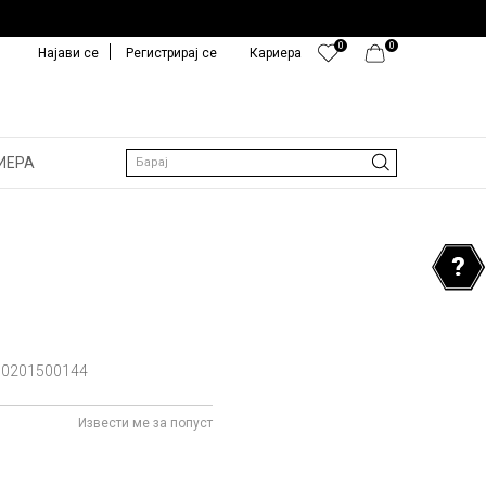
0
0
Најави се
Регистрирај се
Кариера
ИЕРА
Барај
0201500144
Извести ме за попуст