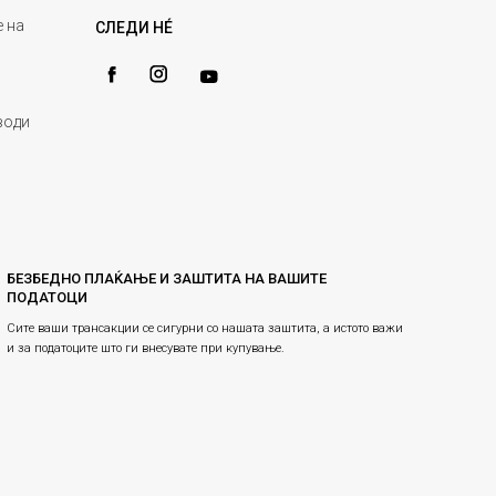
 на
СЛЕДИ НÉ
води
БЕЗБЕДНО ПЛАЌАЊЕ И ЗАШТИТА НА ВАШИТЕ
ПОДАТОЦИ
Сите ваши трансакции се сигурни со нашата заштита, а истото важи
и за податоците што ги внесувате при купување.