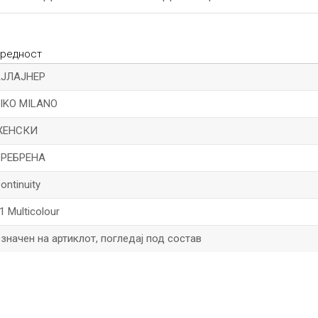
редност
АЈЛАЈНЕР
IKO MILANO
ЖЕНСКИ
СРЕБРЕНА
ontinuity
1 Multicolour
значен на артиклот, погледај под состав
*Е-меил