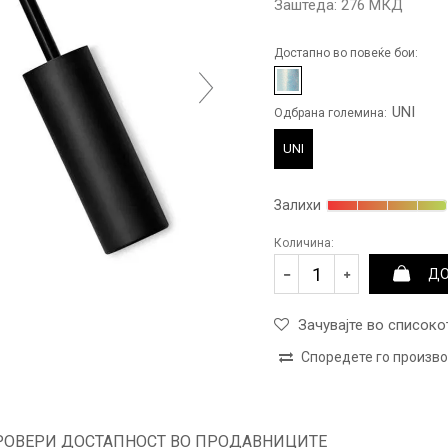
Заштеда:
276
МКД
Достапно во повеќе бои:
UNI
Одбрана големина:
UNI
Залихи
Количина:
ДО
Зачувајте во списоко
Споредете го произв
РОВЕРИ ДОСТАПНОСТ ВО ПРОДАВНИЦИТЕ