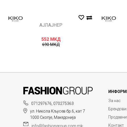
АЈЛАЈНЕР
552
МКД
690
МКД
ИНФОРМ
За нас
071297676, 070275363
Брендови
ул. Никола Кљусев бр.6, кат 7
Продавни
1000 Скопје, Македонија
Контакт
info@fashiongroup.com.mk