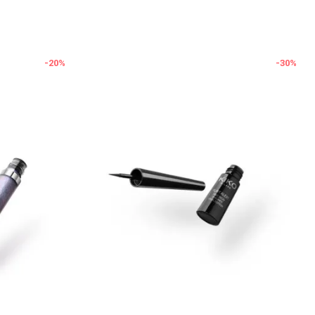
-20
%
-30
%