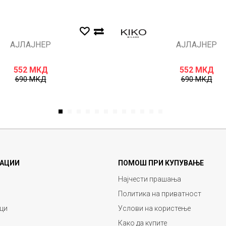
АЈЛАЈНЕР
АЈЛАЈНЕР
552
МКД
552
МКД
690
МКД
690
МКД
1
2
3
4
5
6
7
8
9
10
11
12
АЦИИ
ПОМОШ ПРИ КУПУВАЊЕ
Најчести прашања
Политика на приватност
ци
Услови на користење
Како да купите