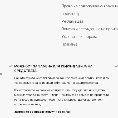
Право на повлекување/враќање
производ
Рекламации
Замена и рефундација на произ
Услови за испорака
Плаќање
МОЖНОСТ ЗА ЗАМЕНА ИЛИ РЕФУНДАЦИЈА НА
СРЕДСТВАТА
та
Нашата служба ќе се погрижи за вашите заменски пратки, како и за
тоа навремено да се изврши рефундација на вашите средства.
Времетраењето на замена на пратка или рефундацијa на средства
може да трае до 15 работни дена. Трошоците за замена на производи
се на товар на купувачот, освен кога купувачот добил оштетен или
погрешен производ.
Замените се прават исклучиво онлајн.