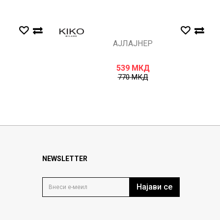
АЈЛАЈНЕР
539
МКД
770
МКД
NEWSLETTER
Најави се