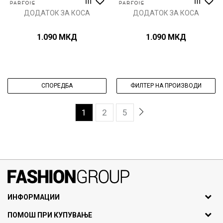
ДОДАТОК ЗА КОСА
ДОДАТОК ЗА КОСА
1.090
МКД
1.090
МКД
СПОРЕДБА
ФИЛТЕР НА ПРОИЗВОДИ
1
2
5
071297676, 070275363
ИНФОРМАЦИИ
ул. Никола Кљусев бр.6,
За нас
ПОМОШ ПРИ КУПУВАЊЕ
кат 7