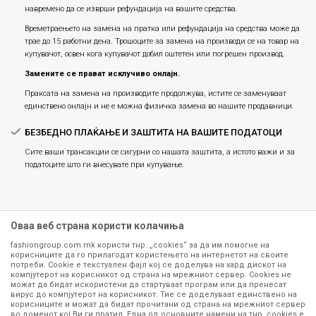
навремено да се изврши рефундација на вашите средства.
Времетраењето на замена на пратка или рефундацијa на средства може да
трае до 15 работни дена. Трошоците за замена на производи се на товар на
купувачот, освен кога купувачот добил оштетен или погрешен производ.
Замените се прават исклучиво онлајн.
Праксата на замена на производите продолжува, истите се заменуваат
единствено онлајн и не е можна физичка замена во нашите продавници.
БЕЗБЕДНО ПЛАЌАЊЕ И ЗАШТИТА НА ВАШИТЕ ПОДАТОЦИ
Сите ваши трансакции се сигурни со нашата заштита, а истото важи и за
податоците што ги внесувате при купување.
Оваа веб страна користи колачиња
fashiongroup.com.mk користи тнр. „cookies“ за да им помогне на
корисниците да го прилагодат користењето на интернетот на своите
потреби. Cookie е текстуален фајл кој се доделува на хард дискот на
компјутерот на корисникот од страна на мрежниот сервер. Cookies не
можат да бидат искористени да стартуваат програм или да пренесат
Сите информации околу производите кои се изложени на нашата
вирус до компјутерот на корисникот. Тие се доделуваат единствено на
корисниците и можат да бидат прочитани од страна на мрежниот сервер
онлајн продавница се стремиме да бидат конкретни, точни и прецизни,
во доменот кој Ви ги пратил. Една од основните намени на тнр. сookies е