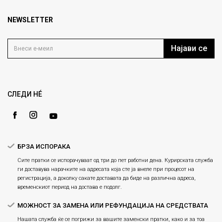
Брендови
1000 Скопје, Македонија
Најчести прашања
Продавници
NEWSLETTER
Политика на приватност
info@fashiongroup.com.mk
Контакт
Услови на користење
Блог
Најави се
Како да купите
Кариера
Право на повлекување/враќање на производ
Loyalty
Рекламации
Gift Card
Замена и рефундација на производи
СЛЕДИ НÉ
Ценовник
Услови за испорака
Плаќање
БРЗА ИСПОРАКА
Сите пратки се испорачуваат од три до пет работни дена. Курирската служба
ги доставува нарачките на адресата која сте ја внеле при процесот на
регистрација, а доколку сакате доставата да биде на различна адреса,
временскиот период на достава е подолг.
МОЖНОСТ ЗА ЗАМЕНА ИЛИ РЕФУНДАЦИЈА НА СРЕДСТВАТА
Нашата служба ќе се погрижи за вашите заменски пратки, како и за тоа