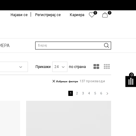
0
0
Најави се
Регистрирај се
Кариера
ИЕРА
Барај
Прикажи
по страна
0
137
производи
Избриши филтри
1
2
3
4
5
6