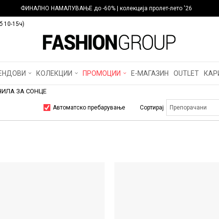
ФИНАЛНО НАМАЛУВАЊЕ до -60% | колекција пролет-лето '26
б 10-15ч)
ЕНДОВИ
КОЛЕКЦИИ
ПРОМОЦИИ
Е-МАГАЗИН
OUTLET
КАР
ЧИЛА ЗА СОНЦЕ
Автоматско пребарување
Сортирај