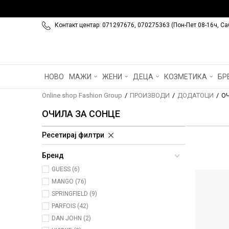
Контакт центар: 071297676, 070275363 (Пон-Пет 08-16ч, Са
НОВО
МАЖИ
ЖЕНИ
ДЕЦА
КОЗМЕТИКА
БР
Online shop Fashion Group
ПРОИЗВОДИ
ДОДАТОЦИ
О
ОЧИЛА ЗА СОНЦЕ
Ресетирај филтри
Бренд
GUESS (6)
MANGO (76)
SPRINGFIELD (9)
PARFOIS (42)
DAN JOHN (2)