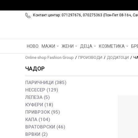
Контакт центар: 071297676, 070275363 (Пон-Пет 08-16ч, Са
НОВО
МАЖИ
ЖЕНИ
ДЕЦА
КОЗМЕТИКА
БР
Online shop Fashion Group
ПРОИЗВОДИ
ДОДАТОЦИ
Ч
ЧАДОР
ПАРИЧНИЦИ
(385)
НЕСЕСЕР
(129)
ЛЕПЕЗА
(5)
КУФЕРИ
(18)
ПРИВРЗОК
(95)
КАПА
(104)
ВРАТОВРСКИ
(46)
ВРВКИ
(2)