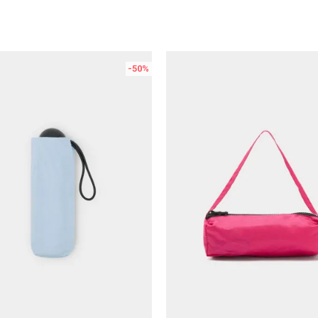
-50
%
Uporedi
Uporedi