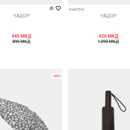
ЧАДОР
ЧАДОР
445
МКД
436
МКД
890
МКД
1.090
МКД
-60
%
Uporedi
Uporedi