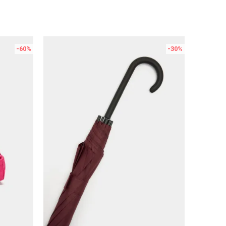
-60
%
-30
%
Uporedi