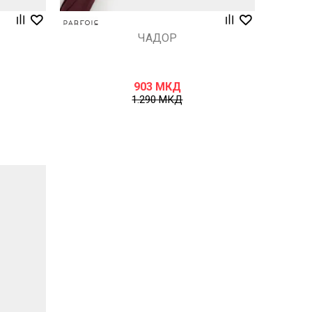
ЧАДОР
903
МКД
1.290
МКД