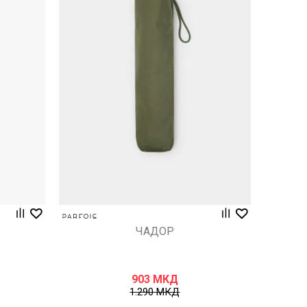
Uporedi
ЧАДОР
903
МКД
1.290
МКД