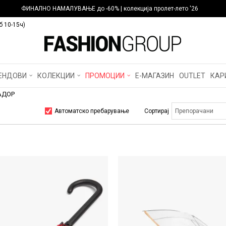
ФИНАЛНО НАМАЛУВАЊЕ до -60% | колекција пролет-лето '26
б 10-15ч)
ЕНДОВИ
КОЛЕКЦИИ
ПРОМОЦИИ
Е-МАГАЗИН
OUTLET
КАР
АДОР
Автоматско пребарување
Сортирај