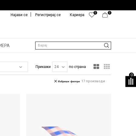
0
0
Најави се
Регистрирај се
Кариера
ИЕРА
Барај
Прикажи
по страна
0
17
производи
Избриши филтри