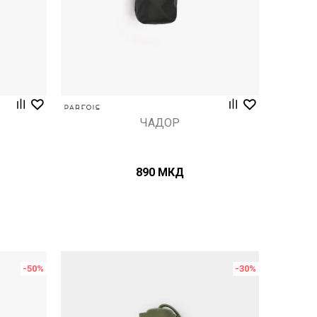
ЧАДОР
890
МКД
-50
%
-30
%