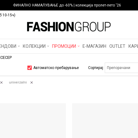
ФИНАЛНО НАМАЛУВАЊЕ до -60% | колекција пролет-лето '26
б 10-15ч)
ЕНДОВИ
КОЛЕКЦИИ
ПРОМОЦИИ
Е-МАГАЗИН
OUTLET
КАР
ЕСЕСЕР
Автоматско пребарување
Сортирај
univerzalni