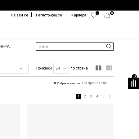
0
0
Најави се
Регистрирај се
Кариера
ИЕРА
Барај
Прикажи
по страна
0
113
производи
Избриши филтри
1
2
3
4
5