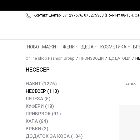
Контакт центар: 071297676, 070275363 (Пон-Пет 08-16ч, Са
НОВО
МАЖИ
ЖЕНИ
ДЕЦА
КОЗМЕТИКА
БР
Online shop Fashion Group
ПРОИЗВОДИ
ДОДАТОЦИ
Н
НЕСЕСЕР
НАКИТ
(1276)
zenski
НЕСЕСЕР
(113)
ЛЕПЕЗА
(5)
КУФЕРИ
(18)
ПРИВРЗОК
(91)
КАПА
(64)
ВРВКИ
(2)
ДОДАТОК ЗА КОСА
(104)