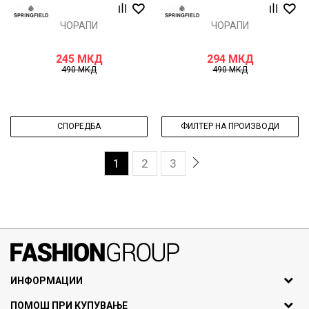
ЧОРАПИ
ЧОРАПИ
245
МКД
294
МКД
490
МКД
490
МКД
СПОРЕДБА
ФИЛТЕР НА ПРОИЗВОДИ
1
2
3
071297676, 070275363
ИНФОРМАЦИИ
ул. Никола Кљусев бр.6,
За нас
ПОМОШ ПРИ КУПУВАЊЕ