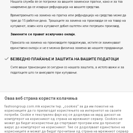
Нашата служба ќе се погрижи за вашите заменски пратки, како и за тоа
навремено да се изврши рефундација на вашите средства.
Времетраењето на замена на пратка или рефундацијa на средства може да
трае до 15 работни дена. Трошоците за замена на производи се на товар на
купувачот, освен кога купувачот добил оштетен или погрешен производ.
Замените се прават исклучиво онлајн.
Праксата на замена на производите продолжува, истите се заменуваат
единствено онлајн и не е можна физичка замена во нашите продавници.
БЕЗБЕДНО ПЛАЌАЊЕ И ЗАШТИТА НА ВАШИТЕ ПОДАТОЦИ
Сите ваши трансакции се сигурни со нашата заштита, а истото важи и за
податоците што ги внесувате при купување.
Оваа веб страна користи колачиња
fashiongroup.com.mk користи тнр. „cookies“ за да им помогне на
корисниците да го прилагодат користењето на интернетот на своите
потреби. Cookie е текстуален фајл кој се доделува на хард дискот на
компјутерот на корисникот од страна на мрежниот сервер. Cookies не
можат да бидат искористени да стартуваат програм или да пренесат
Сите информации околу производите кои се изложени на нашата
вирус до компјутерот на корисникот. Тие се доделуваат единствено на
корисниците и можат да бидат прочитани од страна на мрежниот сервер
онлајн продавница се стремиме да бидат конкретни, точни и прецизни,