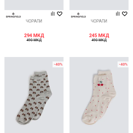
ЧОРАПИ
ЧОРАПИ
294
МКД
245
МКД
490
МКД
490
МКД
-40
%
-40
%