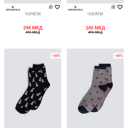
ЧОРАПИ
ЧОРАПИ
294
МКД
245
МКД
490
МКД
490
МКД
-50
%
-40
%