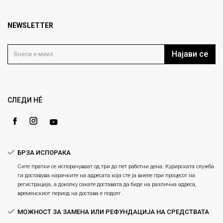
кат 7
Брендови
1000 Скопје, Македонија
Најчести прашања
Продавници
NEWSLETTER
Политика на приватност
info@fashiongroup.com.mk
Контакт
Услови на користење
Блог
Најави се
Како да купите
Кариера
Право на повлекување/враќање на производ
Loyalty
Рекламации
Gift Card
Замена и рефундација на производи
СЛЕДИ НÉ
Ценовник
Услови за испорака
Плаќање
БРЗА ИСПОРАКА
Сите пратки се испорачуваат од три до пет работни дена. Курирската служба
ги доставува нарачките на адресата која сте ја внеле при процесот на
регистрација, а доколку сакате доставата да биде на различна адреса,
временскиот период на достава е подолг.
МОЖНОСТ ЗА ЗАМЕНА ИЛИ РЕФУНДАЦИЈА НА СРЕДСТВАТА