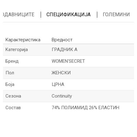
ПРОДАВНИЦИТЕ
СПЕЦИФИКАЦИЈА
ГОЛЕМИНИ
Карактеристика
Вредност
Kатегорија
ГРАДНИК А
Бренд
WOMEN'SECRET
Пол
ЖЕНСКИ
Боја
ЦРНА
Сезона
Continuity
Состав
74% ПОЛИАМИД 26% ЕЛАСТИН
*Величините се прикажани по шпански стандарди
*Име/Прекар