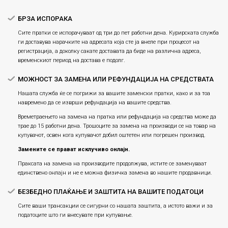
БРЗА ИСПОРАКА
Сите пратки се испорачуваат од три до пет работни дена. Курирската служба
ги доставува нарачките на адресата која сте ја внеле при процесот на
регистрација, а доколку сакате доставата да биде на различна адреса,
временскиот период на достава е подолг.
МОЖНОСТ ЗА ЗАМЕНА ИЛИ РЕФУНДАЦИЈА НА СРЕДСТВАТА
Нашата служба ќе се погрижи за вашите заменски пратки, како и за тоа
навремено да се изврши рефундација на вашите средства.
Времетраењето на замена на пратка или рефундацијa на средства може да
трае до 15 работни дена. Трошоците за замена на производи се на товар на
купувачот, освен кога купувачот добил оштетен или погрешен производ.
Замените се прават исклучиво онлајн.
Праксата на замена на производите продолжува, истите се заменуваат
единствено онлајн и не е можна физичка замена во нашите продавници.
БЕЗБЕДНО ПЛАЌАЊЕ И ЗАШТИТА НА ВАШИТЕ ПОДАТОЦИ
Сите ваши трансакции се сигурни со нашата заштита, а истото важи и за
податоците што ги внесувате при купување.