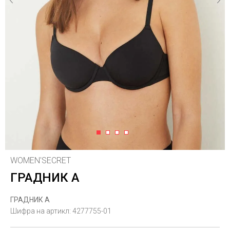
1
2
3
4
WOMEN'SECRET
ГРАДНИК А
ГРАДНИК А
Шифра на артикл:
4277755-01