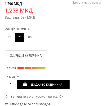
Извести ме за попуст
1.790
МКД
1.253
МКД
Заштеда:
537
МКД
Одбери големина:
70
75
80
ОДРЕДИ ВЕЛИЧИНА
Залихи
Количина:
ДОДАЈ ВО КОШНИЧКА
Зачувајте во списокот со желби
Споредете го производот