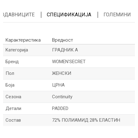
ПРОДАВНИЦИТЕ
СПЕЦИФИКАЦИЈА
ГОЛЕМИНИ
Карактеристика
Вредност
Kатегорија
ГРАДНИК А
Бренд
WOMEN'SECRET
Пол
ЖЕНСКИ
Боја
ЦРНА
Сезона
Continuity
Детали
PADDED
Состав
72% ПОЛИАМИД 28% ЕЛАСТИН
*Величините се прикажани по шпански стандарди
*Име/Прекар