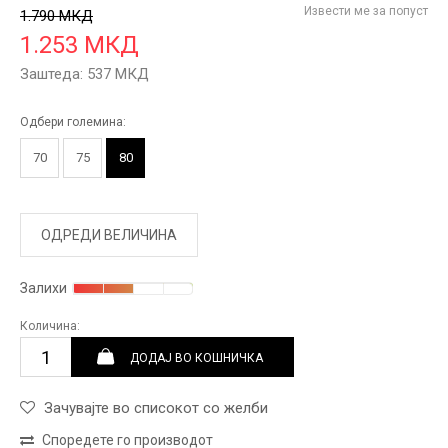
Извести ме за попуст
1.790
МКД
1.253
МКД
Заштеда:
537
МКД
Одбери големина:
70
75
80
ОДРЕДИ ВЕЛИЧИНА
Залихи
Количина:
ДОДАЈ ВО КОШНИЧКА
Зачувајте во списокот со желби
Споредете го производот