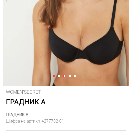
1
2
3
4
5
WOMEN'SECRET
ГРАДНИК А
ГРАДНИК А
Шифра на артикл:
4277702-01