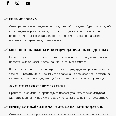
Плаќање
БРЗА ИСПОРАКА
Сите пратки се испорачуваат од три до пет работни дена. Курирската служба
ги доставува нарачките на адресата која сте ја внеле при процесот на
регистрација, а доколку сакате доставата да биде на различна адреса,
временскиот период на достава е подолг.
МОЖНОСТ ЗА ЗАМЕНА ИЛИ РЕФУНДАЦИЈА НА СРЕДСТВАТА
Нашата служба ќе се погрижи за вашите заменски пратки, како и за тоа
навремено да се изврши рефундација на вашите средства.
Времетраењето на замена на пратка или рефундацијa на средства може да
трае до 15 работни дена. Трошоците за замена на производи се на товар на
купувачот, освен кога купувачот добил оштетен или погрешен производ.
Замените се прават исклучиво онлајн.
Праксата на замена на производите продолжува, истите се заменуваат
единствено онлајн и не е можна физичка замена во нашите продавници.
БЕЗБЕДНО ПЛАЌАЊЕ И ЗАШТИТА НА ВАШИТЕ ПОДАТОЦИ
Сите ваши трансакции се сигурни со нашата заштита, а истото важи и за