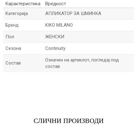
Карактеристика
Вредност
Kатегорија
АПЛИКАТОР ЗА ШМИНКА
Бренд
KIKO MILANO
Пол
ЖЕНСКИ
Сезона
Continuity
Означен на артиклот, погледај под
Состав
состав
*Име/Прекар
*Е-меил
СЛИЧНИ ПРОИЗВОДИ