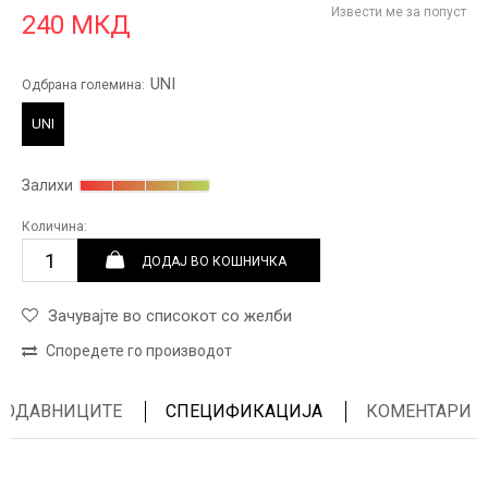
Извести ме за попуст
240
МКД
UNI
Одбрана големина:
UNI
Залихи
Количина:
ДОДАЈ ВО КОШНИЧКА
Зачувајте во списокот со желби
Споредете го производот
ПРОДАВНИЦИТЕ
СПЕЦИФИКАЦИЈА
КОМЕНТАРИ