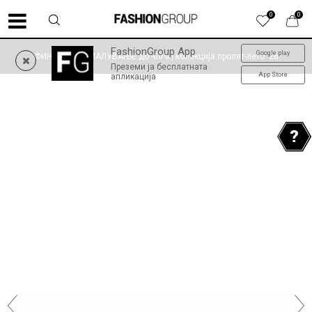
0
0
FashionGroup App
Google play
ФИНАЛНО НАМАЛУВАЊЕ до -60% | колекција пролет-лето '26
Преземи ја бесплатната
App Store
апликација