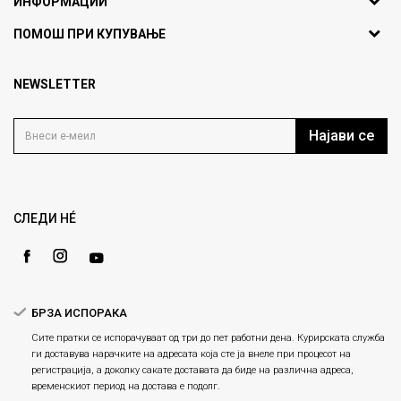
ИНФОРМАЦИИ
ул. Никола Кљусев бр.6,
За нас
ПОМОШ ПРИ КУПУВАЊЕ
кат 7
Брендови
1000 Скопје, Македонија
Најчести прашања
Продавници
NEWSLETTER
Политика на приватност
info@fashiongroup.com.mk
Контакт
Услови на користење
Блог
Најави се
Како да купите
Кариера
Право на повлекување/враќање на производ
Loyalty
Рекламации
Gift Card
Замена и рефундација на производи
СЛЕДИ НÉ
Ценовник
Услови за испорака
Плаќање
БРЗА ИСПОРАКА
Сите пратки се испорачуваат од три до пет работни дена. Курирската служба
ги доставува нарачките на адресата која сте ја внеле при процесот на
регистрација, а доколку сакате доставата да биде на различна адреса,
временскиот период на достава е подолг.