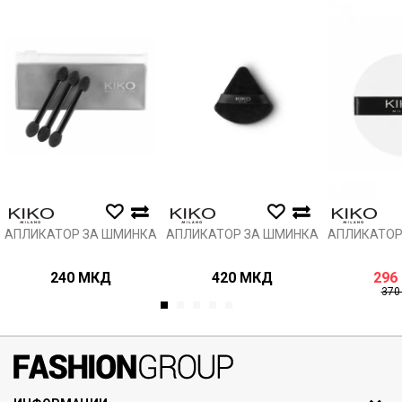
Порака
Анти спам заштита - пресметајте колку е 6 - 1 :
ИСПРАТИ
АПЛИКАТОР ЗА ШМИНКА
АПЛИКАТОР ЗА ШМИНКА
АПЛИКАТОР
240
МКД
420
МКД
296
37
1
2
3
4
5
071297676, 070275363