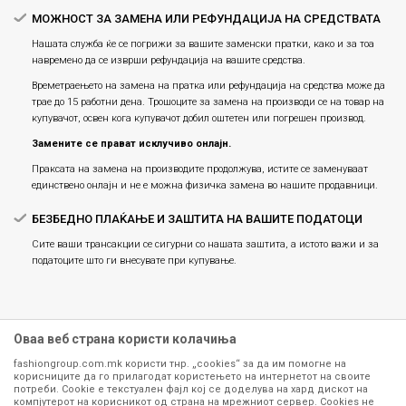
МОЖНОСТ ЗА ЗАМЕНА ИЛИ РЕФУНДАЦИЈА НА СРЕДСТВАТА
Нашата служба ќе се погрижи за вашите заменски пратки, како и за тоа
навремено да се изврши рефундација на вашите средства.
Времетраењето на замена на пратка или рефундацијa на средства може да
трае до 15 работни дена. Трошоците за замена на производи се на товар на
купувачот, освен кога купувачот добил оштетен или погрешен производ.
Замените се прават исклучиво онлајн.
Праксата на замена на производите продолжува, истите се заменуваат
единствено онлајн и не е можна физичка замена во нашите продавници.
БЕЗБЕДНО ПЛАЌАЊЕ И ЗАШТИТА НА ВАШИТЕ ПОДАТОЦИ
Сите ваши трансакции се сигурни со нашата заштита, а истото важи и за
податоците што ги внесувате при купување.
Оваа веб страна користи колачиња
fashiongroup.com.mk користи тнр. „cookies“ за да им помогне на
корисниците да го прилагодат користењето на интернетот на своите
потреби. Cookie е текстуален фајл кој се доделува на хард дискот на
компјутерот на корисникот од страна на мрежниот сервер. Cookies не