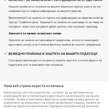
Нашата служба ќе се погрижи за вашите заменски пратки, како и за тоа
навремено да се изврши рефундација на вашите средства.
Времетраењето на замена на пратка или рефундацијa на средства може да
трае до 15 работни дена. Трошоците за замена на производи се на товар на
купувачот, освен кога купувачот добил оштетен или погрешен производ.
Замените се прават исклучиво онлајн.
Праксата на замена на производите продолжува, истите се заменуваат
единствено онлајн и не е можна физичка замена во нашите продавници.
БЕЗБЕДНО ПЛАЌАЊЕ И ЗАШТИТА НА ВАШИТЕ ПОДАТОЦИ
Сите ваши трансакции се сигурни со нашата заштита, а истото важи и за
податоците што ги внесувате при купување.
Оваа веб страна користи колачиња
fashiongroup.com.mk користи тнр. „cookies“ за да им помогне на
корисниците да го прилагодат користењето на интернетот на своите
потреби. Cookie е текстуален фајл кој се доделува на хард дискот на
компјутерот на корисникот од страна на мрежниот сервер. Cookies не
можат да бидат искористени да стартуваат програм или да пренесат