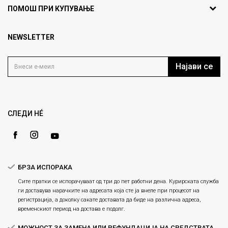
ул. Никола Кљусев бр.6,
За нас
ПОМОШ ПРИ КУПУВАЊЕ
кат 7
Брендови
1000 Скопје, Македонија
Најчести прашања
Продавници
NEWSLETTER
Политика на приватност
info@fashiongroup.com.mk
Контакт
Услови на користење
Блог
Најави се
Како да купите
Кариера
Право на повлекување/враќање на производ
Loyalty
Рекламации
Gift Card
Замена и рефундација на производи
СЛЕДИ НÉ
Ценовник
Услови за испорака
Плаќање
БРЗА ИСПОРАКА
Сите пратки се испорачуваат од три до пет работни дена. Курирската служба
ги доставува нарачките на адресата која сте ја внеле при процесот на
регистрација, а доколку сакате доставата да биде на различна адреса,
временскиот период на достава е подолг.
МОЖНОСТ ЗА ЗАМЕНА ИЛИ РЕФУНДАЦИЈА НА СРЕДСТВАТА