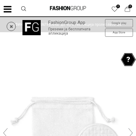
0
0
FashionGroup App
Google play
ФИНАЛНО НАМАЛУВАЊЕ до -60% | колекција пролет-лето '26
Преземи ја бесплатната
App Store
апликација