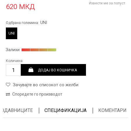
Извести ме за попуст
620
МКД
UNI
Одбрана големина:
UNI
Залихи
Количина:
ДОДАЈ ВО КОШНИЧКА
Зачувајте во списокот со желби
Споредете го производот
ПРОДАВНИЦИТЕ
СПЕЦИФИКАЦИЈА
КОМЕНТАРИ