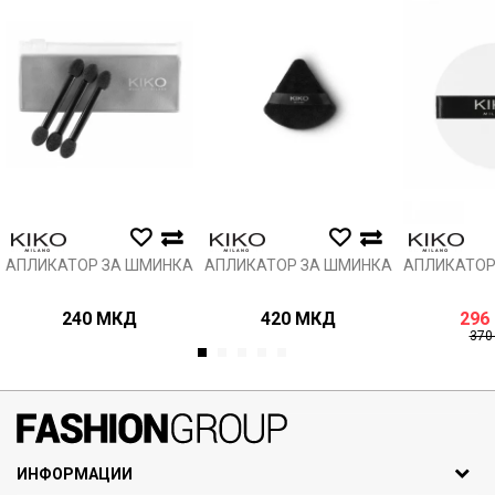
Анти спам заштита - пресметајте колку е 2 + 3 :
ИСПРАТИ
АПЛИКАТОР ЗА ШМИНКА
АПЛИКАТОР ЗА ШМИНКА
АПЛИКАТОР
240
МКД
420
МКД
296
37
1
2
3
4
5
071297676, 070275363
ИНФОРМАЦИИ