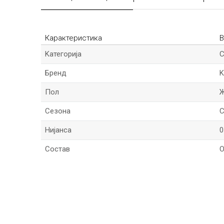
Карактеристика
В
Kатегорија
С
Бренд
K
Пол
Сезона
C
Нијанса
0
Состав
О
*Име/Прекар