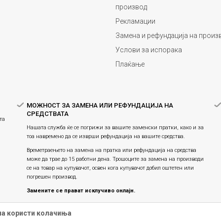
производ
Рекламации
Замена и рефундација на произ
Услови за испорака
Плаќање
МОЖНОСТ ЗА ЗАМЕНА ИЛИ РЕФУНДАЦИЈА НА
СРЕДСТВАТА
та
Нашата служба ќе се погрижи за вашите заменски пратки, како и за
тоа навремено да се изврши рефундација на вашите средства.
Времетраењето на замена на пратка или рефундацијa на средства
може да трае до 15 работни дена. Трошоците за замена на производи
се на товар на купувачот, освен кога купувачот добил оштетен или
погрешен производ.
Замените се прават исклучиво онлајн.
Праксата на замена на производите продолжува, истите се
на користи колачиња
заменуваат единствено онлајн и не е можна физичка замена во