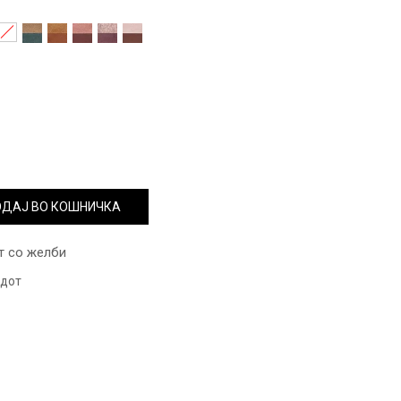
ДАЈ ВО КОШНИЧКА
т со желби
одот