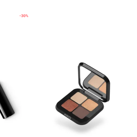
-30
%