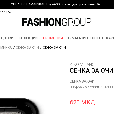
ФИНАЛНО НАМАЛУВАЊЕ до -60% | колекција пролет-лето '26
б 10-15ч)
ЕНДОВИ
КОЛЕКЦИИ
ПРОМОЦИИ
Е-МАГАЗИН
OUTLET
КАР
МИНКА
СЕНКА ЗА ОЧИ
СЕНКА ЗА ОЧИ
KIKO MILANO
СЕНКА ЗА ОЧИ
СЕНКА ЗА ОЧИ
Шифра на артикл:
KKM000
620
МКД