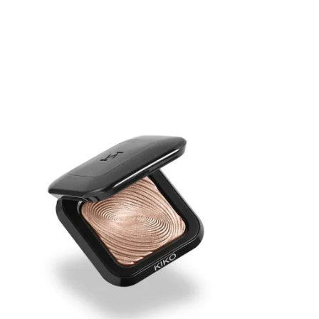
Порака
Анти спам заштита - пресметајте колку е 9 - 4 :
ИСПРАТИ