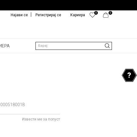
0
0
Најави се
Регистрирај се
Кариера
ИЕРА
Барај
000518001B
Извести ме за попуст