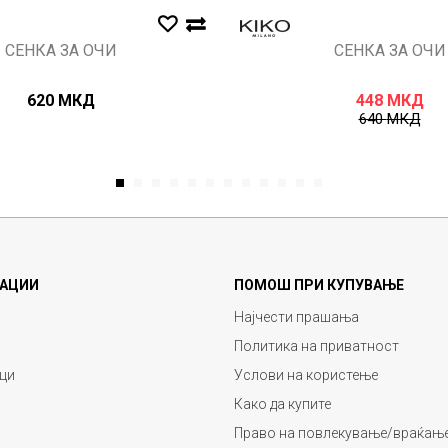
СЕНКА ЗА ОЧИ
СЕНКА ЗА ОЧИ
620
МКД
448
МКД
640
МКД
1
2
3
4
5
6
7
8
9
10
11
12
АЦИИ
ПОМОШ ПРИ КУПУВАЊЕ
Најчести прашања
Политика на приватност
ци
Услови на користење
Како да купите
Право на повлекување/враќање