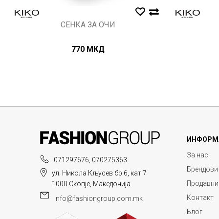
СЕНКА ЗА ОЧИ
770
МКД
ИНФОРМ
За нас
071297676, 070275363
Брендови
ул. Никола Кљусев бр.6, кат 7
Продавни
1000 Скопје, Македонија
Контакт
info@fashiongroup.com.mk
Блог