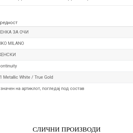
редност
ЕНКА ЗА ОЧИ
IKO MILANO
ЖЕНСКИ
ontinuity
1 Metallic White / True Gold
значен на артиклот, погледај под состав
*Е-меил
СЛИЧНИ ПРОИЗВОДИ