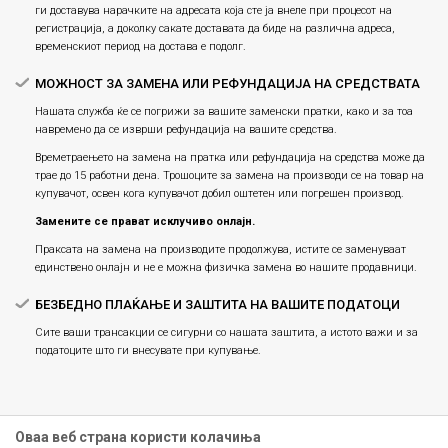
ги доставува нарачките на адресата која сте ја внеле при процесот на
регистрација, а доколку сакате доставата да биде на различна адреса,
временскиот период на достава е подолг.
МОЖНОСТ ЗА ЗАМЕНА ИЛИ РЕФУНДАЦИЈА НА СРЕДСТВАТА
Нашата служба ќе се погрижи за вашите заменски пратки, како и за тоа
навремено да се изврши рефундација на вашите средства.
Времетраењето на замена на пратка или рефундацијa на средства може да
трае до 15 работни дена. Трошоците за замена на производи се на товар на
купувачот, освен кога купувачот добил оштетен или погрешен производ.
Замените се прават исклучиво онлајн.
Праксата на замена на производите продолжува, истите се заменуваат
единствено онлајн и не е можна физичка замена во нашите продавници.
БЕЗБЕДНО ПЛАЌАЊЕ И ЗАШТИТА НА ВАШИТЕ ПОДАТОЦИ
Сите ваши трансакции се сигурни со нашата заштита, а истото важи и за
податоците што ги внесувате при купување.
Оваа веб страна користи колачиња