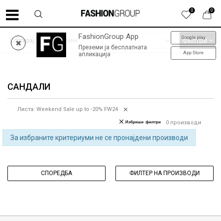
0
0
FashionGroup App
Google play
ФИНАЛНО НАМАЛУВАЊЕ до -60% | колекција пролет-лето '26
Филтри
Сортирај
Преземи ја бесплатната
App Store
апликација
САНДАЛИ
Листа: Weekend Sale up to -20% FW24
Избриши филтри
0
производи
За избраните критериуми не се пронајдени производи
СПОРЕДБА
ФИЛТЕР НА ПРОИЗВОДИ