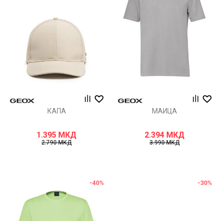
КАПА
МАИЦА
1.395
МКД
2.394
МКД
2.790
МКД
3.990
МКД
-40
%
-30
%