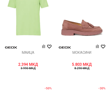
МАИЦА
МОКАСИНИ
2.394
МКД
5.803
МКД
3.990
МКД
8.290
МКД
-50
%
-30
%