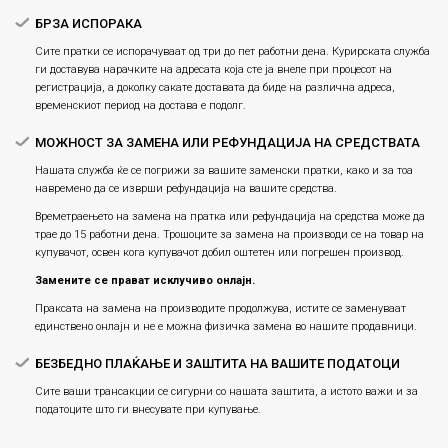
БРЗА ИСПОРАКА
Сите пратки се испорачуваат од три до пет работни дена. Курирската служба
ги доставува нарачките на адресата која сте ја внеле при процесот на
регистрација, а доколку сакате доставата да биде на различна адреса,
временскиот период на достава е подолг.
МОЖНОСТ ЗА ЗАМЕНА ИЛИ РЕФУНДАЦИЈА НА СРЕДСТВАТА
Нашата служба ќе се погрижи за вашите заменски пратки, како и за тоа
навремено да се изврши рефундација на вашите средства.
Времетраењето на замена на пратка или рефундацијa на средства може да
трае до 15 работни дена. Трошоците за замена на производи се на товар на
купувачот, освен кога купувачот добил оштетен или погрешен производ.
Замените се прават исклучиво онлајн.
Праксата на замена на производите продолжува, истите се заменуваат
единствено онлајн и не е можна физичка замена во нашите продавници.
БЕЗБЕДНО ПЛАЌАЊЕ И ЗАШТИТА НА ВАШИТЕ ПОДАТОЦИ
Сите ваши трансакции се сигурни со нашата заштита, а истото важи и за
податоците што ги внесувате при купување.