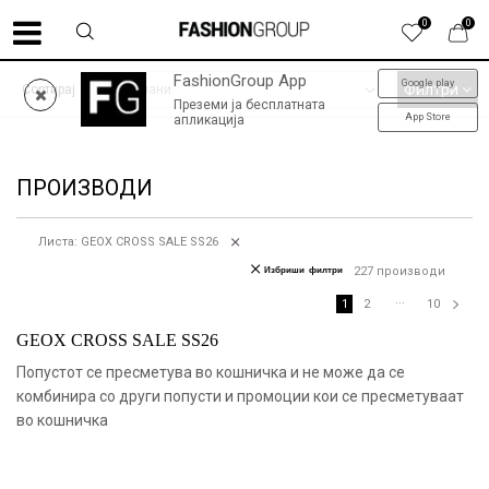
0
0
FashionGroup App
Google play
ФИНАЛНО НАМАЛУВАЊЕ до -60% | колекција пролет-лето '26
Филтри
Сортирај
Преземи ја бесплатната
App Store
апликација
ПРОИЗВОДИ
Листа: GEOX CROSS SALE SS26
Избриши филтри
227
производи
...
1
2
10
GEOX CROSS SALE SS26
Попустот се пресметува во кошничка и не може да се
комбинира со други попусти и промоции кои се пресметуваат
во кошничка