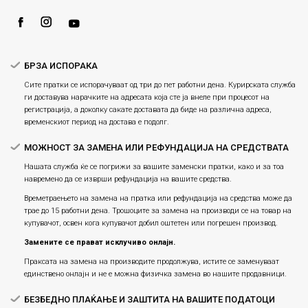
Ценовник
Услови за испорака
Плаќање
БРЗА ИСПОРАКА
Сите пратки се испорачуваат од три до пет работни дена. Курирската служба
ги доставува нарачките на адресата која сте ја внеле при процесот на
регистрација, а доколку сакате доставата да биде на различна адреса,
временскиот период на достава е подолг.
МОЖНОСТ ЗА ЗАМЕНА ИЛИ РЕФУНДАЦИЈА НА СРЕДСТВАТА
Нашата служба ќе се погрижи за вашите заменски пратки, како и за тоа
навремено да се изврши рефундација на вашите средства.
Времетраењето на замена на пратка или рефундацијa на средства може да
трае до 15 работни дена. Трошоците за замена на производи се на товар на
купувачот, освен кога купувачот добил оштетен или погрешен производ.
Замените се прават исклучиво онлајн.
Праксата на замена на производите продолжува, истите се заменуваат
единствено онлајн и не е можна физичка замена во нашите продавници.
БЕЗБЕДНО ПЛАЌАЊЕ И ЗАШТИТА НА ВАШИТЕ ПОДАТОЦИ