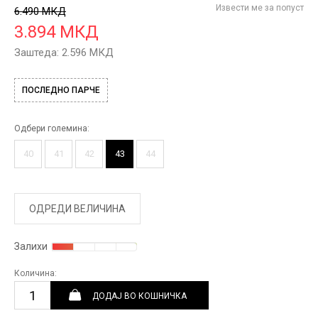
Извести ме за попуст
6.490
МКД
3.894
МКД
Заштеда:
2.596
МКД
ПОСЛЕДНО ПАРЧЕ
Одбери големина:
40
41
42
43
44
ОДРЕДИ ВЕЛИЧИНА
Залихи
Количина:
ДОДАЈ ВО КОШНИЧКА