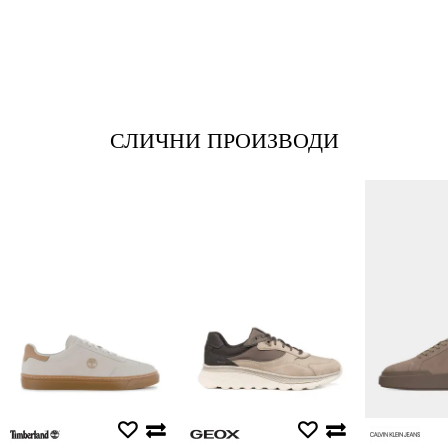
*Име/Прекар
*Е-меил
СЛИЧНИ ПРОИЗВОДИ
Порака
Анти спам заштита - пресметајте колку е 9 - 4 :
ИСПРАТИ