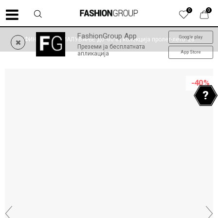
0
0
FashionGroup App
Google play
ФИНАЛНО НАМАЛУВАЊЕ до -60% | колекција пролет-лето '26
Преземи ја бесплатната
App Store
апликација
-40
%