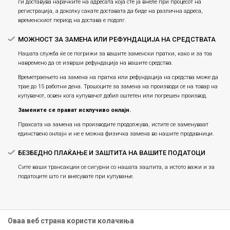
ги доставува нарачките на адресата која сте ја внеле при процесот на
регистрација, а доколку сакате доставата да биде на различна адреса,
временскиот период на достава е подолг.
МОЖНОСТ ЗА ЗАМЕНА ИЛИ РЕФУНДАЦИЈА НА СРЕДСТВАТА
Нашата служба ќе се погрижи за вашите заменски пратки, како и за тоа
навремено да се изврши рефундација на вашите средства.
Времетраењето на замена на пратка или рефундацијa на средства може да
трае до 15 работни дена. Трошоците за замена на производи се на товар на
купувачот, освен кога купувачот добил оштетен или погрешен производ.
Замените се прават исклучиво онлајн.
Праксата на замена на производите продолжува, истите се заменуваат
единствено онлајн и не е можна физичка замена во нашите продавници.
БЕЗБЕДНО ПЛАЌАЊЕ И ЗАШТИТА НА ВАШИТЕ ПОДАТОЦИ
Сите ваши трансакции се сигурни со нашата заштита, а истото важи и за
податоците што ги внесувате при купување.
Оваа веб страна користи колачиња