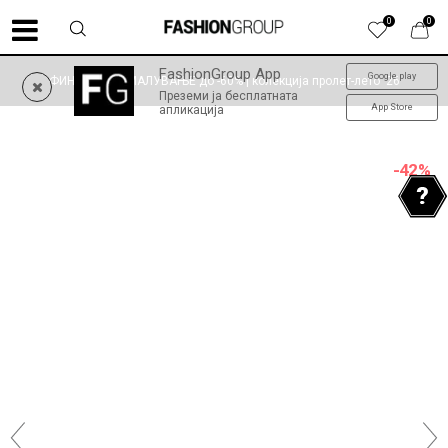
0
0
FashionGroup App
Google play
ФИНАЛНО НАМАЛУВАЊЕ до -60% | колекција пролет-лето '26
Преземи ја бесплатната
App Store
апликација
-42
%