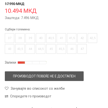
17.990
МКД
10.494
МКД
Заштеда:
7.496
МКД
Одбери големина:
37
38
39
40
40,5
41
41,5
42
42,5
43
43,5
44
44,5
45
45,5
46
47
Залихи
ПРОИЗВОДОТ ПОВЕЌЕ НЕ Е ДОСТАПЕН
Зачувајте во списокот со желби
Споредете го производот