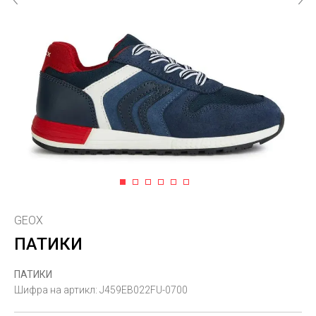
1
2
3
4
5
6
GEOX
ПАТИКИ
ПАТИКИ
Шифра на артикл:
J459EB022FU-0700