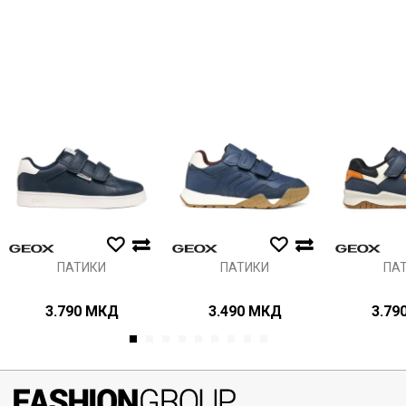
Порака
Анти спам заштита - пресметајте колку е 2 + 3 :
ИСПРАТИ
ПАТИКИ
ПАТИКИ
ПА
3.790
МКД
3.490
МКД
3.79
1
2
3
4
5
6
7
8
9