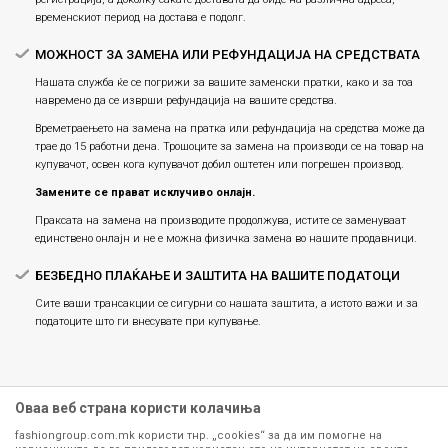
временскиот период на достава е подолг.
МОЖНОСТ ЗА ЗАМЕНА ИЛИ РЕФУНДАЦИЈА НА СРЕДСТВАТА
Нашата служба ќе се погрижи за вашите заменски пратки, како и за тоа
навремено да се изврши рефундација на вашите средства.
Времетраењето на замена на пратка или рефундацијa на средства може да
трае до 15 работни дена. Трошоците за замена на производи се на товар на
купувачот, освен кога купувачот добил оштетен или погрешен производ.
Замените се прават исклучиво онлајн.
Праксата на замена на производите продолжува, истите се заменуваат
единствено онлајн и не е можна физичка замена во нашите продавници.
БЕЗБЕДНО ПЛАЌАЊЕ И ЗАШТИТА НА ВАШИТЕ ПОДАТОЦИ
Сите ваши трансакции се сигурни со нашата заштита, а истото важи и за
податоците што ги внесувате при купување.
Оваа веб страна користи колачиња
fashiongroup.com.mk користи тнр. „cookies“ за да им помогне на