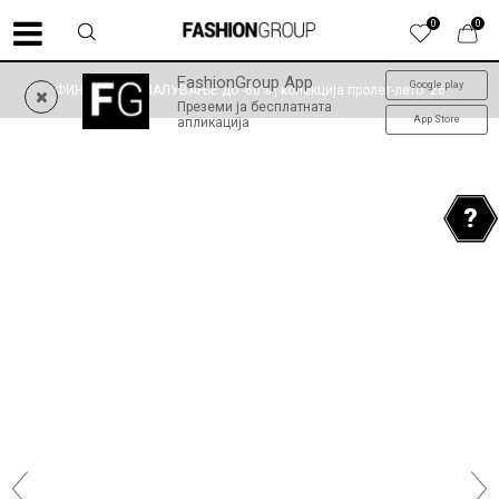
0
0
FashionGroup App
Google play
ФИНАЛНО НАМАЛУВАЊЕ до -60% | колекција пролет-лето '26
Преземи ја бесплатната
App Store
апликација