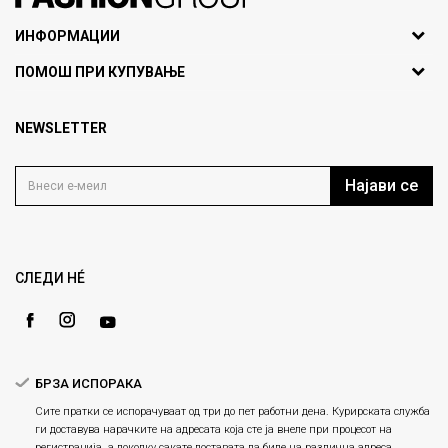
071297676, 070275363
ИНФОРМАЦИИ
ул. Никола Кљусев бр.6,
За нас
ПОМОШ ПРИ КУПУВАЊЕ
кат 7
Брендови
1000 Скопје, Македонија
Најчести прашања
Продавници
NEWSLETTER
Политика на приватност
info@fashiongroup.com.mk
Контакт
Услови на користење
Блог
Најави се
Како да купите
Кариера
Право на повлекување/враќање на производ
Loyalty
Рекламации
Gift Card
Замена и рефундација на производи
СЛЕДИ НÉ
Ценовник
Услови за испорака
Плаќање
БРЗА ИСПОРАКА
Сите пратки се испорачуваат од три до пет работни дена. Курирската служба
ги доставува нарачките на адресата која сте ја внеле при процесот на
регистрација, а доколку сакате доставата да биде на различна адреса,