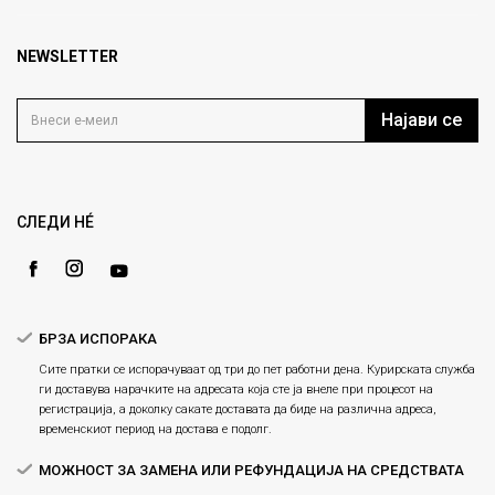
кат 7
Брендови
1000 Скопје, Македонија
Најчести прашања
Продавници
NEWSLETTER
Политика на приватност
info@fashiongroup.com.mk
Контакт
Услови на користење
Блог
Најави се
Како да купите
Кариера
Право на повлекување/враќање на производ
Loyalty
Рекламации
Gift Card
Замена и рефундација на производи
СЛЕДИ НÉ
Ценовник
Услови за испорака
Плаќање
БРЗА ИСПОРАКА
Сите пратки се испорачуваат од три до пет работни дена. Курирската служба
ги доставува нарачките на адресата која сте ја внеле при процесот на
регистрација, а доколку сакате доставата да биде на различна адреса,
временскиот период на достава е подолг.
МОЖНОСТ ЗА ЗАМЕНА ИЛИ РЕФУНДАЦИЈА НА СРЕДСТВАТА