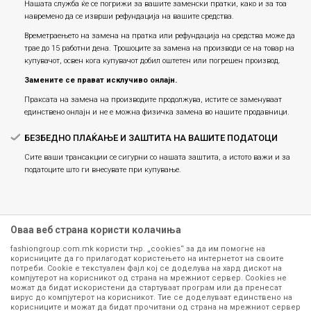
Нашата служба ќе се погрижи за вашите заменски пратки, како и за тоа
навремено да се изврши рефундација на вашите средства.
Времетраењето на замена на пратка или рефундацијa на средства може да
трае до 15 работни дена. Трошоците за замена на производи се на товар на
купувачот, освен кога купувачот добил оштетен или погрешен производ.
Замените се прават исклучиво онлајн.
Праксата на замена на производите продолжува, истите се заменуваат
единствено онлајн и не е можна физичка замена во нашите продавници.
БЕЗБЕДНО ПЛАЌАЊЕ И ЗАШТИТА НА ВАШИТЕ ПОДАТОЦИ
Сите ваши трансакции се сигурни со нашата заштита, а истото важи и за
податоците што ги внесувате при купување.
Оваа веб страна користи колачиња
fashiongroup.com.mk користи тнр. „cookies“ за да им помогне на
корисниците да го прилагодат користењето на интернетот на своите
потреби. Cookie е текстуален фајл кој се доделува на хард дискот на
компјутерот на корисникот од страна на мрежниот сервер. Cookies не
можат да бидат искористени да стартуваат програм или да пренесат
Сите информации околу производите кои се изложени на нашата
вирус до компјутерот на корисникот. Тие се доделуваат единствено на
корисниците и можат да бидат прочитани од страна на мрежниот сервер
онлајн продавница се стремиме да бидат конкретни, точни и прецизни,