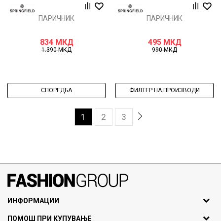
ПАРИЧНИК
ПАРИЧНИК
834
МКД
495
МКД
1.390
МКД
990
МКД
СПОРЕДБА
ФИЛТЕР НА ПРОИЗВОДИ
1
2
3
071297676, 070275363
ИНФОРМАЦИИ
ул. Никола Кљусев бр.6,
За нас
ПОМОШ ПРИ КУПУВАЊЕ