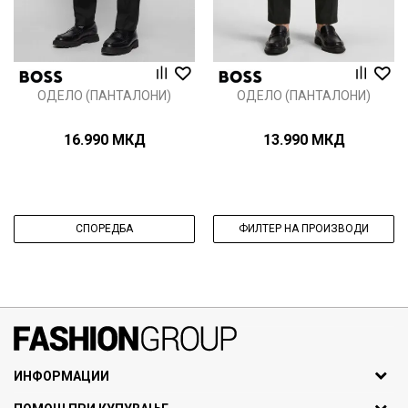
ОДЕЛО (ПАНТАЛОНИ)
ОДЕЛО (ПАНТАЛОНИ)
16.990
МКД
13.990
МКД
СПОРЕДБА
ФИЛТЕР НА ПРОИЗВОДИ
071297676, 070275363
ИНФОРМАЦИИ
ул. Никола Кљусев бр.6,
За нас