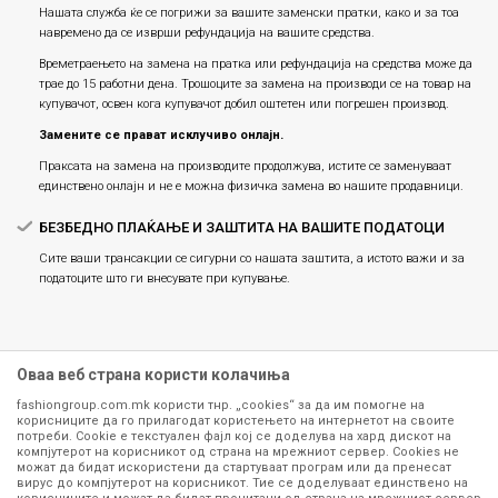
Нашата служба ќе се погрижи за вашите заменски пратки, како и за тоа
навремено да се изврши рефундација на вашите средства.
Времетраењето на замена на пратка или рефундацијa на средства може да
трае до 15 работни дена. Трошоците за замена на производи се на товар на
купувачот, освен кога купувачот добил оштетен или погрешен производ.
Замените се прават исклучиво онлајн.
Праксата на замена на производите продолжува, истите се заменуваат
единствено онлајн и не е можна физичка замена во нашите продавници.
БЕЗБЕДНО ПЛАЌАЊЕ И ЗАШТИТА НА ВАШИТЕ ПОДАТОЦИ
Сите ваши трансакции се сигурни со нашата заштита, а истото важи и за
податоците што ги внесувате при купување.
Оваа веб страна користи колачиња
fashiongroup.com.mk користи тнр. „cookies“ за да им помогне на
корисниците да го прилагодат користењето на интернетот на своите
потреби. Cookie е текстуален фајл кој се доделува на хард дискот на
компјутерот на корисникот од страна на мрежниот сервер. Cookies не
можат да бидат искористени да стартуваат програм или да пренесат
Сите информации околу производите кои се изложени на нашата
вирус до компјутерот на корисникот. Тие се доделуваат единствено на