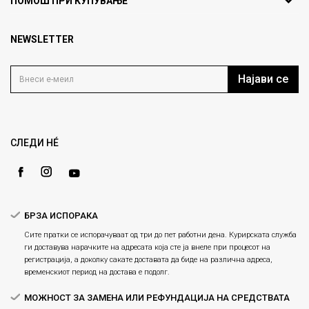
ПОМОШ ПРИ КУПУВАЊЕ
кат 7
Брендови
1000 Скопје, Македонија
Најчести прашања
Продавници
NEWSLETTER
Политика на приватност
info@fashiongroup.com.mk
Контакт
Услови на користење
Блог
Најави се
Како да купите
Кариера
Право на повлекување/враќање на производ
Loyalty
Рекламации
Gift Card
Замена и рефундација на производи
СЛЕДИ НÉ
Ценовник
Услови за испорака
Плаќање
БРЗА ИСПОРАКА
Сите пратки се испорачуваат од три до пет работни дена. Курирската служба
ги доставува нарачките на адресата која сте ја внеле при процесот на
регистрација, а доколку сакате доставата да биде на различна адреса,
временскиот период на достава е подолг.
МОЖНОСТ ЗА ЗАМЕНА ИЛИ РЕФУНДАЦИЈА НА СРЕДСТВАТА