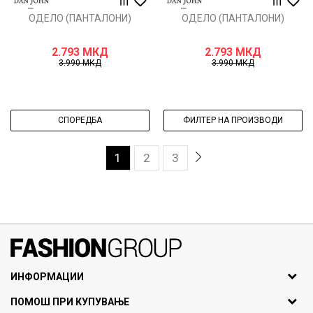
ОДЕЛО (ПАНТАЛОНИ)
ОДЕЛО (ПАНТАЛОНИ)
2.793
МКД
2.793
МКД
3.990
МКД
3.990
МКД
СПОРЕДБА
ФИЛТЕР НА ПРОИЗВОДИ
1
2
3
071297676, 070275363
ИНФОРМАЦИИ
ул. Никола Кљусев бр.6,
За нас
ПОМОШ ПРИ КУПУВАЊЕ
кат 7