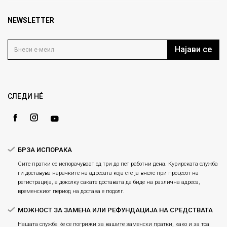
Брендови
1000 Скопје, Македонија
Најчести прашања
Продавници
NEWSLETTER
Политика на приватност
info@fashiongroup.com.mk
Контакт
Услови на користење
Блог
Најави се
Како да купите
Кариера
Право на повлекување/враќање на производ
Loyalty
Рекламации
Gift Card
Замена и рефундација на производи
СЛЕДИ НÉ
Ценовник
Услови за испорака
Плаќање
БРЗА ИСПОРАКА
Сите пратки се испорачуваат од три до пет работни дена. Курирската служба
ги доставува нарачките на адресата која сте ја внеле при процесот на
регистрација, а доколку сакате доставата да биде на различна адреса,
временскиот период на достава е подолг.
МОЖНОСТ ЗА ЗАМЕНА ИЛИ РЕФУНДАЦИЈА НА СРЕДСТВАТА
Нашата служба ќе се погрижи за вашите заменски пратки, како и за тоа