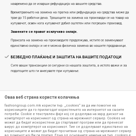
навремено да се изврши рефундација на вашите средства.
Времетраењето на замена на пратка или рефундацијa на средства може да
трае до 15 работни дена. Трошоците за замена на производи се на товар на
купувачот, освен кога купувачот добил оштетен или погрешен производ.
Замените се прават исклучиво онлајн.
Праксата на замена на производите продолжува, истите се заменуваат
единствено онлајн и не е можна физичка замена во нашите продавници.
БЕЗБЕДНО ПЛАЌАЊЕ И ЗАШТИТА НА ВАШИТЕ ПОДАТОЦИ
Сите ваши трансакции се сигурни со нашата заштита, а истото важи и за
податоците што ги внесувате при купување.
Оваа веб страна користи колачиња
fashiongroup.com.mk користи тнр. „cookies“ за да им помогне на
корисниците да го прилагодат користењето на интернетот на своите
потреби. Cookie е текстуален фајл кој се доделува на хард дискот на
компјутерот на корисникот од страна на мрежниот сервер. Cookies не
можат да бидат искористени да стартуваат програм или да пренесат
Сите информации околу производите кои се изложени на нашата
вирус до компјутерот на корисникот. Тие се доделуваат единствено на
корисниците и можат да бидат прочитани од страна на мрежниот сервер
онлајн продавница се стремиме да бидат конкретни, точни и прецизни,
во доменот кој Ви ги пратил. Една од основните намени на тнр. сookies е