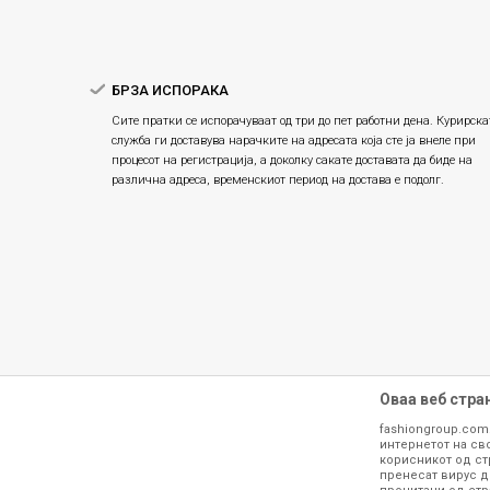
БРЗА ИСПОРАКА
Сите пратки се испорачуваат од три до пет работни дена. Курирска
служба ги доставува нарачките на адресата која сте ја внеле при
процесот на регистрација, а доколку сакате доставата да биде на
различна адреса, временскиот период на достава е подолг.
Оваа веб стра
fashiongroup.com
интернетот на сво
корисникот од ст
пренесат вирус д