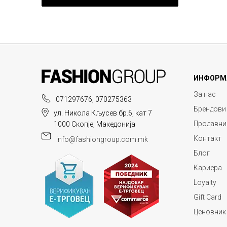
ИНФОРМ
За нас
071297676, 070275363
Брендови
ул. Никола Кљусев бр.6, кат 7
Продавни
1000 Скопје, Македонија
Контакт
info@fashiongroup.com.mk
Блог
Кариера
Loyalty
Gift Card
Ценовник