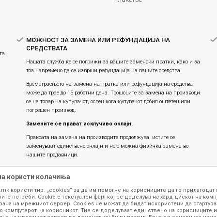
МОЖНОСТ ЗА ЗАМЕНА ИЛИ РЕФУНДАЦИЈА НА
СРЕДСТВАТА
та
Нашата служба ќе се погрижи за вашите заменски пратки, како и за
тоа навремено да се изврши рефундација на вашите средства.
Времетраењето на замена на пратка или рефундацијa на средства
може да трае до 15 работни дена. Трошоците за замена на производи
се на товар на купувачот, освен кога купувачот добил оштетен или
погрешен производ.
Замените се прават исклучиво онлајн.
Праксата на замена на производите продолжува, истите се
заменуваат единствено онлајн и не е можна физичка замена во
нашите продавници.
на користи колачиња
.mk користи тнр. „cookies“ за да им помогне на корисниците да го прилагодат
ите потреби. Cookie е текстуален фајл кој се доделува на хард дискот на комп
рана на мрежниот сервер. Cookies не можат да бидат искористени да стартува
о компјутерот на корисникот. Тие се доделуваат единствено на корисниците и