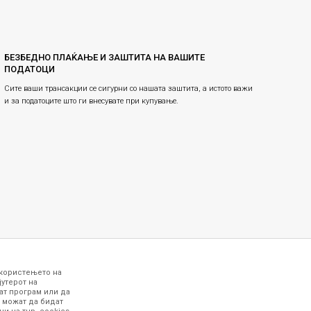
БЕЗБЕДНО ПЛАЌАЊЕ И ЗАШТИТА НА ВАШИТЕ
ПОДАТОЦИ
Сите ваши трансакции се сигурни со нашата заштита, а истото важи
и за податоците што ги внесувате при купување.
 користењето на
јутерот на
ат програм или да
 можат да бидат