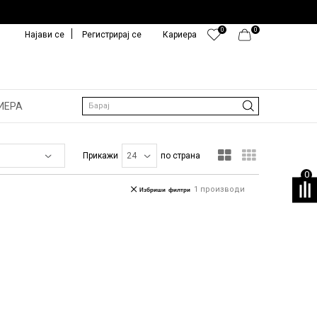
0
0
Најави се
Регистрирај се
Кариера
ИЕРА
Барај
Прикажи
по страна
0
1
производи
Избриши филтри