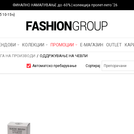
ФИНАЛНО НАМАЛУВАЊЕ до -60% | колекција пролет-лето '26
б 10-15ч)
ЕНДОВИ
КОЛЕКЦИИ
ПРОМОЦИИ
Е-МАГАЗИН
OUTLET
КАР
ЕГА НА ПРОИЗВОДИ
ОДДРЖУВАЊЕ НА ЧЕВЛИ
Автоматско пребарување
Сортирај