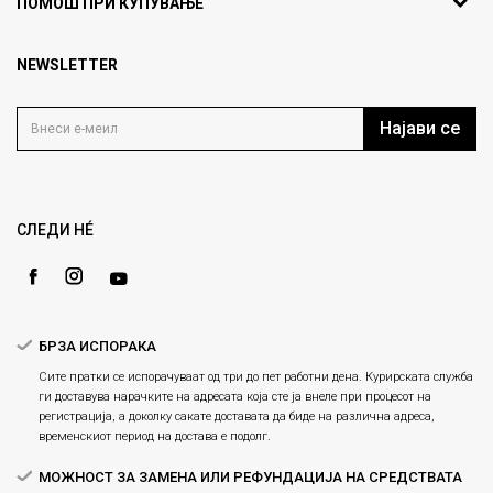
ПОМОШ ПРИ КУПУВАЊЕ
кат 7
Брендови
1000 Скопје, Македонија
Најчести прашања
Продавници
NEWSLETTER
Политика на приватност
info@fashiongroup.com.mk
Контакт
Услови на користење
Блог
Најави се
Како да купите
Кариера
Право на повлекување/враќање на производ
Loyalty
Рекламации
Gift Card
Замена и рефундација на производи
СЛЕДИ НÉ
Ценовник
Услови за испорака
Плаќање
БРЗА ИСПОРАКА
Сите пратки се испорачуваат од три до пет работни дена. Курирската служба
ги доставува нарачките на адресата која сте ја внеле при процесот на
регистрација, а доколку сакате доставата да биде на различна адреса,
временскиот период на достава е подолг.
МОЖНОСТ ЗА ЗАМЕНА ИЛИ РЕФУНДАЦИЈА НА СРЕДСТВАТА