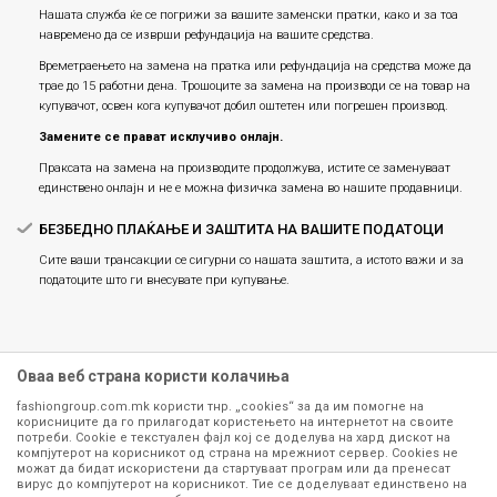
Нашата служба ќе се погрижи за вашите заменски пратки, како и за тоа
навремено да се изврши рефундација на вашите средства.
Времетраењето на замена на пратка или рефундацијa на средства може да
трае до 15 работни дена. Трошоците за замена на производи се на товар на
купувачот, освен кога купувачот добил оштетен или погрешен производ.
Замените се прават исклучиво онлајн.
Праксата на замена на производите продолжува, истите се заменуваат
единствено онлајн и не е можна физичка замена во нашите продавници.
БЕЗБЕДНО ПЛАЌАЊЕ И ЗАШТИТА НА ВАШИТЕ ПОДАТОЦИ
Сите ваши трансакции се сигурни со нашата заштита, а истото важи и за
податоците што ги внесувате при купување.
Оваа веб страна користи колачиња
fashiongroup.com.mk користи тнр. „cookies“ за да им помогне на
корисниците да го прилагодат користењето на интернетот на своите
потреби. Cookie е текстуален фајл кој се доделува на хард дискот на
компјутерот на корисникот од страна на мрежниот сервер. Cookies не
можат да бидат искористени да стартуваат програм или да пренесат
Сите информации околу производите кои се изложени на нашата
вирус до компјутерот на корисникот. Тие се доделуваат единствено на