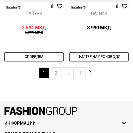
ПАПУЧИ
ПАТИКИ
3.594
МКД
8.990
МКД
5.990
МКД
СПОРЕДБА
ФИЛТЕР НА ПРОИЗВОДИ
1
2
...
7
071297676, 070275363
ИНФОРМАЦИИ
ул. Никола Кљусев бр.6,
За нас