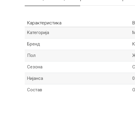
Карактеристика
В
Kатегорија
Бренд
K
Пол
Сезона
C
Нијанса
0
Состав
О
*Име/Прекар