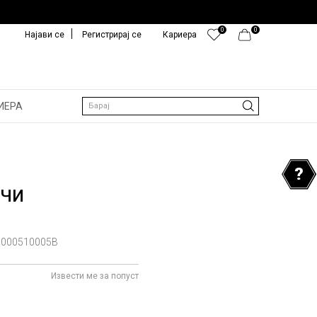
0
0
Најави се
Регистрирај се
Кариера
ИЕРА
Барај
ОЧИ
000510005B
Извести ме за попуст