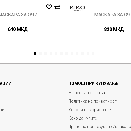
МАСКАРА ЗА ОЧИ
МАСКАРА ЗА ОЧ
640
МКД
820
МКД
1
2
3
4
5
6
7
8
9
10
11
12
АЦИИ
ПОМОШ ПРИ КУПУВАЊЕ
Најчести прашања
Политика на приватност
ци
Услови на користење
Како да купите
Право на повлекување/враќање