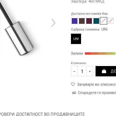
Заштеда:
460
МКД
Достапно во повеќе бои:
UNI
Одбрана големина:
UNI
Залихи
Количина:
ДО
Зачувајте во списоко
Споредете го произв
РОВЕРИ ДОСТАПНОСТ ВО ПРОДАВНИЦИТЕ