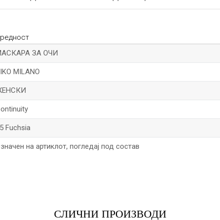
редност
МАСКАРА ЗА ОЧИ
IKO MILANO
ЖЕНСКИ
ontinuity
5 Fuchsia
значен на артиклот, погледај под состав
*Е-меил
СЛИЧНИ ПРОИЗВОДИ