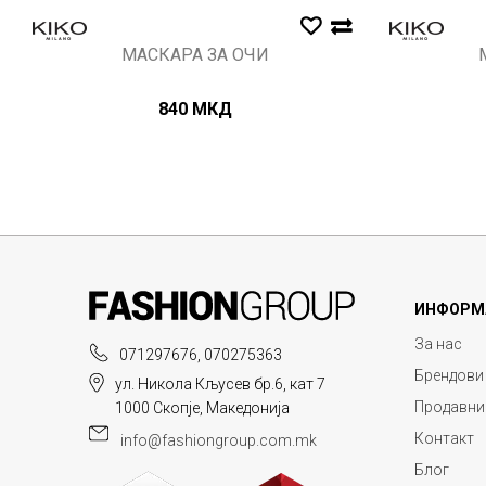
МАСКАРА ЗА ОЧИ
840
МКД
ИНФОРМ
За нас
071297676, 070275363
Брендови
ул. Никола Кљусев бр.6, кат 7
Продавни
1000 Скопје, Македонија
Контакт
info@fashiongroup.com.mk
Блог