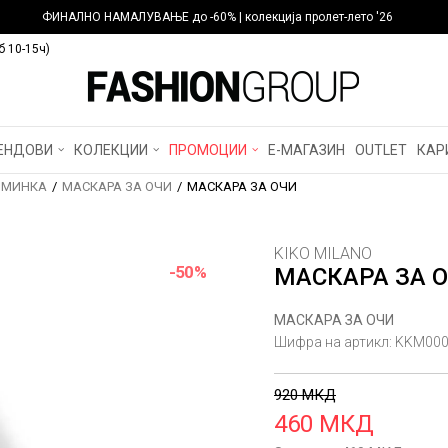
ФИНАЛНО НАМАЛУВАЊЕ до -60% | колекција пролет-лето '26
б 10-15ч)
ЕНДОВИ
КОЛЕКЦИИ
ПРОМОЦИИ
Е-МАГАЗИН
OUTLET
КАР
МИНКА
МАСКАРА ЗА ОЧИ
МАСКАРА ЗА ОЧИ
KIKO MILANO
-50
%
МАСКАРА ЗА 
МАСКАРА ЗА ОЧИ
Шифра на артикл:
KKM000
920
МКД
460
МКД