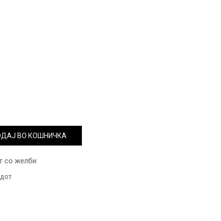
ДАЈ ВО КОШНИЧКА
т со желби
одот