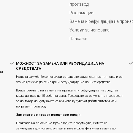
производ
Рекламации
Замена и рефундација на произ
Услови за испорака
Плаќање
МОЖНОСТ ЗА ЗАМЕНА ИЛИ РЕФУНДАЦИЈА НА
СРЕДСТВАТА
та
Нашата служба ќе се погрижи за вашите заменски пратки, како и за
тоа навремено да се изврши рефундација на вашите средства.
Времетраењето на замена на пратка или рефундацијa на средства
може да трае до 15 работни дена. Трошоците за замена на производи
се на товар на купувачот, освен кога купувачот добил оштетен или
погрешен производ.
Замените се прават исклучиво онлајн.
Праксата на замена на производите продолжува, истите се
заменуваат единствено онлајн и не е можна физичка замена во