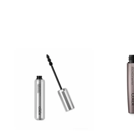
Порака
Анти спам заштита - пресметајте колку е 4 + 1 :
ИСПРАТИ