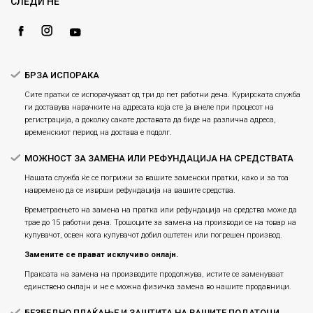
Замена и рефундација на производи
СЛЕДИ НÉ
Ценовник
Услови за испорака
Плаќање
БРЗА ИСПОРАКА
Сите пратки се испорачуваат од три до пет работни дена. Курирската служба
ги доставува нарачките на адресата која сте ја внеле при процесот на
регистрација, а доколку сакате доставата да биде на различна адреса,
временскиот период на достава е подолг.
МОЖНОСТ ЗА ЗАМЕНА ИЛИ РЕФУНДАЦИЈА НА СРЕДСТВАТА
Нашата служба ќе се погрижи за вашите заменски пратки, како и за тоа
навремено да се изврши рефундација на вашите средства.
Времетраењето на замена на пратка или рефундацијa на средства може да
трае до 15 работни дена. Трошоците за замена на производи се на товар на
купувачот, освен кога купувачот добил оштетен или погрешен производ.
Замените се прават исклучиво онлајн.
Праксата на замена на производите продолжува, истите се заменуваат
единствено онлајн и не е можна физичка замена во нашите продавници.
БЕЗБЕДНО ПЛАЌАЊЕ И ЗАШТИТА НА ВАШИТЕ ПОДАТОЦИ