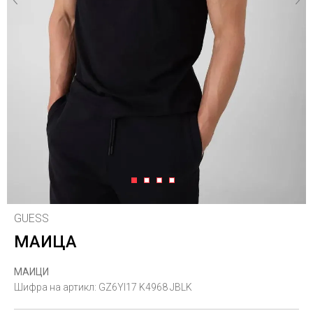
1
2
3
4
GUESS
МАИЦА
МАИЦИ
Шифра на артикл:
GZ6YI17 K4968 JBLK