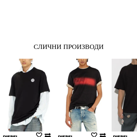
*Име/Прекар
*Е-меил
СЛИЧНИ ПРОИЗВОДИ
Порака
Анти спам заштита - пресметајте колку е 9 - 4 :
ИСПРАТИ