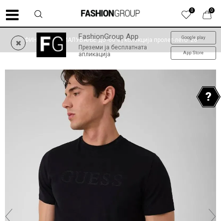
0
0
FashionGroup App
Google play
ФИНАЛНО НАМАЛУВАЊЕ до -60% | колекција пролет-лето '26
Преземи ја бесплатната
App Store
апликација