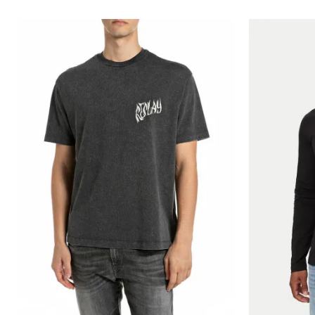
Порака
Анти спам заштита - пресметајте колку е 4 + 1 :
ИСПРАТИ