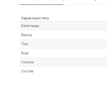
Карактеристика
Kатегорија
Бренд
Пол
Боја
Сезона
Состав
*Име/Прекар