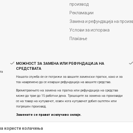
производ
Рекламации
Замена и рефундација на произ
Услови за испорака
Плаќање
МОЖНОСТ ЗА ЗАМЕНА ИЛИ РЕФУНДАЦИЈА НА
СРЕДСТВАТА
та
Нашата служба ќе се погрижи за вашите заменски пратки, како и за
тоа навремено да се изврши рефундација на вашите средства.
Времетраењето на замена на пратка или рефундацијa на средства
може да трае до 15 работни дена. Трошоците за замена на производи
се на товар на купувачот, освен кога купувачот добил оштетен или
погрешен производ.
Замените се прават исклучиво онлајн.
Праксата на замена на производите продолжува, истите се
на користи колачиња
заменуваат единствено онлајн и не е можна физичка замена во