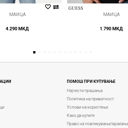
МАИЦА
МАИЦА
4.290
МКД
1.790
МКД
1
2
3
4
5
6
7
8
9
10
11
12
АЦИИ
ПОМОШ ПРИ КУПУВАЊЕ
Најчести прашања
Политика на приватност
ци
Услови на користење
Како да купите
Право на повлекување/враќање