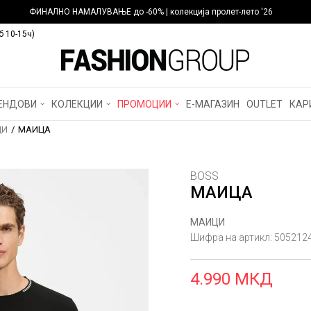
ФИНАЛНО НАМАЛУВАЊЕ до -60% | колекција пролет-лето '26
б 10-15ч)
ЕНДОВИ
КОЛЕКЦИИ
ПРОМОЦИИ
Е-МАГАЗИН
OUTLET
КАР
ЦИ
МАИЦА
BOSS
МАИЦА
МАИЦИ
Шифра на артикл:
505212
4.990
МКД