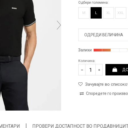
Одбери големина:
M
L
XL
XXL
ОДРЕДИ ВЕЛИЧИНА
Залихи
Количина:
ДО
Зачувајте во списоко
Споредете го произв
МЕНТАРИ
ПРОВЕРИ ДОСТАПНОСТ ВО ПРОДАВНИЦИ