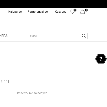
0
0
Најави се
Регистрирај се
Кариера
ИЕРА
Барај
45-001
Извести ме за попуст