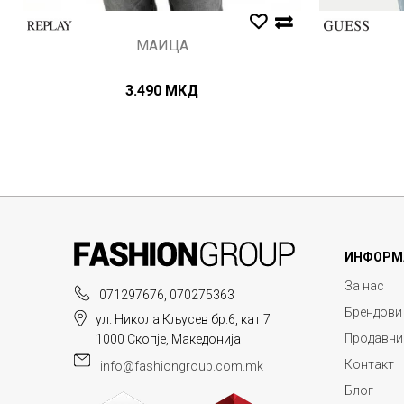
МАИЦА
3.490
МКД
ИНФОРМ
За нас
071297676, 070275363
Брендови
ул. Никола Кљусев бр.6, кат 7
Продавни
1000 Скопје, Македонија
Контакт
info@fashiongroup.com.mk
Блог