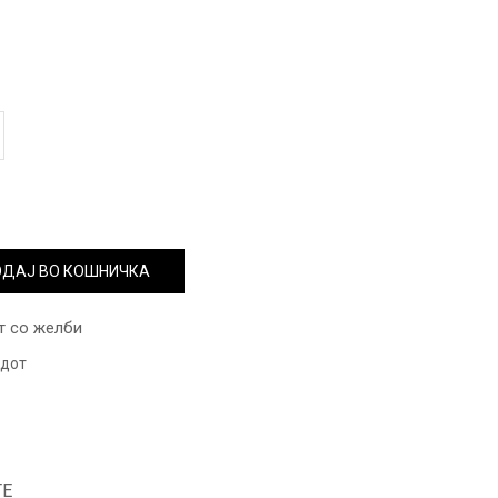
ДАЈ ВО КОШНИЧКА
т со желби
одот
ТЕ