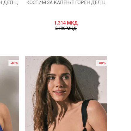
Н ДЕЛ Ц
КОСТИМ ЗА КАПЕЊЕ ГОРЕН ДЕЛ Ц
1.314
МКД
2.190
МКД
-40
%
-40
%
Uporedi