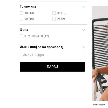
Големина
100
(4)
85
(12)
90
(10)
95
(9)
Цена
0 - 2.500 МКД (12)
Име и шифра на производ
БАРАЈ