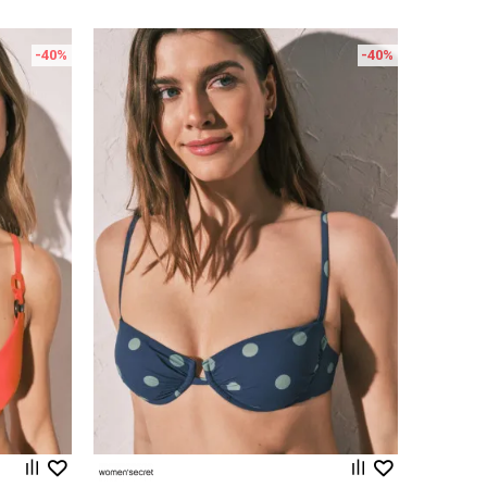
-40
%
-40
%
Uporedi