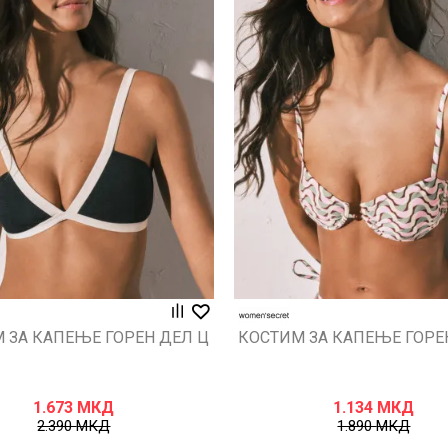
Uporedi
Uporedi
 ЗА КАПЕЊЕ ГОРЕН ДЕЛ Ц
КОСТИМ ЗА КАПЕЊЕ ГОРЕ
1.673
МКД
1.134
МКД
2.390
МКД
1.890
МКД