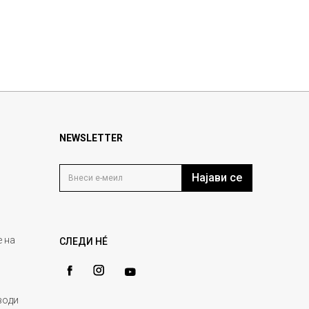
NEWSLETTER
Најави се
 на
СЛЕДИ НÉ
води