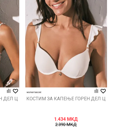
Uporedi
Н ДЕЛ Ц
КОСТИМ ЗА КАПЕЊЕ ГОРЕН ДЕЛ Ц
1.434
МКД
2.390
МКД