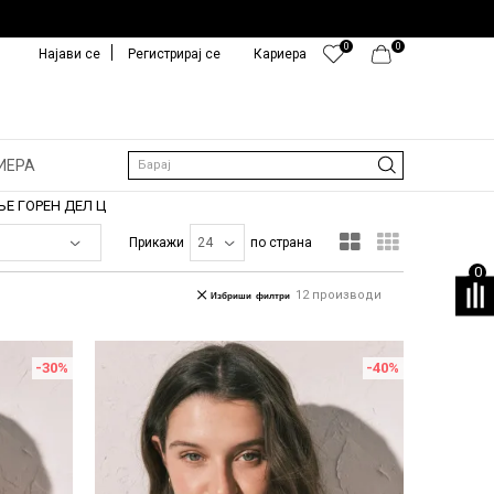
0
0
Најави се
Регистрирај се
Кариера
ИЕРА
Барај
Е ГОРЕН ДЕЛ Ц
Прикажи
по страна
0
12
производи
Избриши филтри
-30
%
-40
%