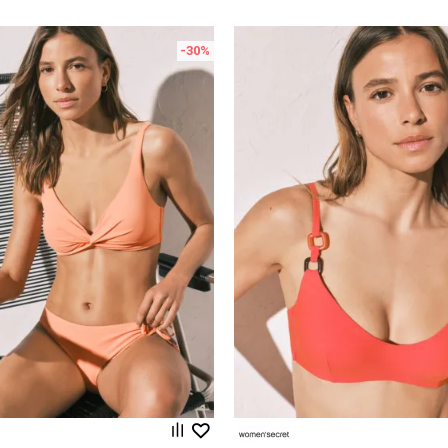
-30
%
Uporedi
Uporedi