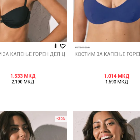
 ЗА КАПЕЊЕ ГОРЕН ДЕЛ Ц
КОСТИМ ЗА КАПЕЊЕ ГОРЕ
1.533
МКД
1.014
МКД
2.190
МКД
1.690
МКД
-30
%