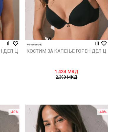
Н ДЕЛ Ц
КОСТИМ ЗА КАПЕЊЕ ГОРЕН ДЕЛ Ц
1.434
МКД
2.390
МКД
-40
%
-40
%