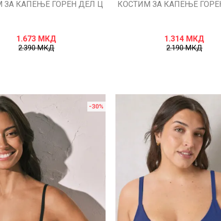
 ЗА КАПЕЊЕ ГОРЕН ДЕЛ Ц
КОСТИМ ЗА КАПЕЊЕ ГОРЕ
1.673
МКД
1.314
МКД
2.390
МКД
2.190
МКД
-30
%
Uporedi
Uporedi