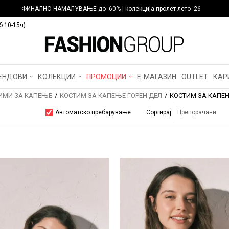
ФИНАЛНО НАМАЛУВАЊЕ до -60% | колекција пролет-лето '26
б 10-15ч)
ЕНДОВИ
КОЛЕКЦИИ
ПРОМОЦИИ
Е-МАГАЗИН
OUTLET
КАР
ИМИ ЗА КАПЕЊЕ
КОСТИМ ЗА КАПЕЊЕ ГОРЕН ДЕЛ
КОСТИМ ЗА КАПЕЊ
Автоматско пребарување
Сортирај