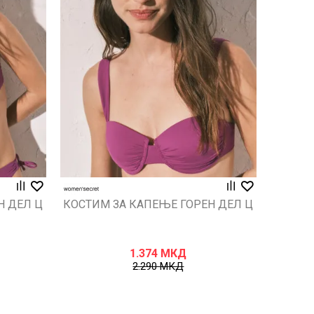
Uporedi
Н ДЕЛ Ц
КОСТИМ ЗА КАПЕЊЕ ГОРЕН ДЕЛ Ц
1.374
МКД
2.290
МКД