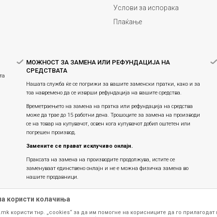
Услови за испорака
Плаќање
МОЖНОСТ ЗА ЗАМЕНА ИЛИ РЕФУНДАЦИЈА НА
СРЕДСТВАТА
та
Нашата служба ќе се погрижи за вашите заменски пратки, како и за
тоа навремено да се изврши рефундација на вашите средства.
Времетраењето на замена на пратка или рефундацијa на средства
може да трае до 15 работни дена. Трошоците за замена на производи
се на товар на купувачот, освен кога купувачот добил оштетен или
погрешен производ.
Замените се прават исклучиво онлајн.
Праксата на замена на производите продолжува, истите се
заменуваат единствено онлајн и не е можна физичка замена во
нашите продавници.
на користи колачиња
.mk користи тнр. „cookies“ за да им помогне на корисниците да го прилагодат