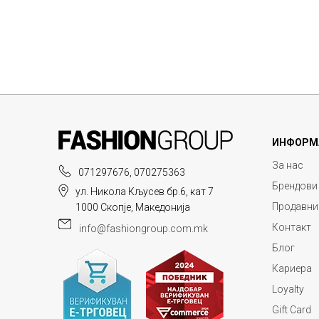
ИНФОРМ
За нас
071297676, 070275363
Брендови
ул. Никола Кљусев бр.6, кат 7
Продавни
1000 Скопје, Македонија
Контакт
info@fashiongroup.com.mk
Блог
Кариера
Loyalty
Gift Card