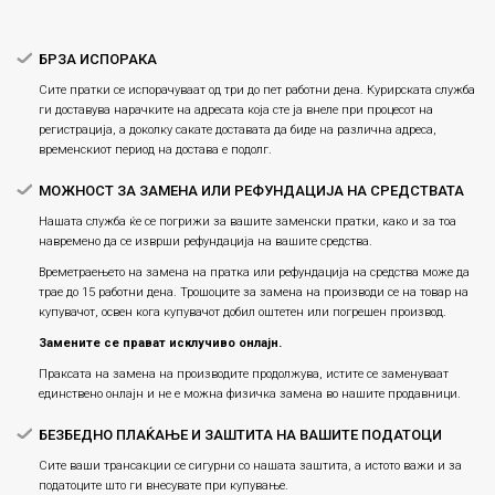
Плаќање
БРЗА ИСПОРАКА
Сите пратки се испорачуваат од три до пет работни дена. Курирската служба
ги доставува нарачките на адресата која сте ја внеле при процесот на
регистрација, а доколку сакате доставата да биде на различна адреса,
временскиот период на достава е подолг.
МОЖНОСТ ЗА ЗАМЕНА ИЛИ РЕФУНДАЦИЈА НА СРЕДСТВАТА
Нашата служба ќе се погрижи за вашите заменски пратки, како и за тоа
навремено да се изврши рефундација на вашите средства.
Времетраењето на замена на пратка или рефундацијa на средства може да
трае до 15 работни дена. Трошоците за замена на производи се на товар на
купувачот, освен кога купувачот добил оштетен или погрешен производ.
Замените се прават исклучиво онлајн.
Праксата на замена на производите продолжува, истите се заменуваат
единствено онлајн и не е можна физичка замена во нашите продавници.
БЕЗБЕДНО ПЛАЌАЊЕ И ЗАШТИТА НА ВАШИТЕ ПОДАТОЦИ
Сите ваши трансакции се сигурни со нашата заштита, а истото важи и за
податоците што ги внесувате при купување.