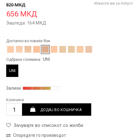
Извести ме за попуст
820
МКД
656
МКД
Заштеда:
164
МКД
Достапно во повеќе бои:
UNI
Одбрана големина:
UNI
Залихи
Количина:
ДОДАЈ ВО КОШНИЧКА
Зачувајте во списокот со желби
Споредете го производот