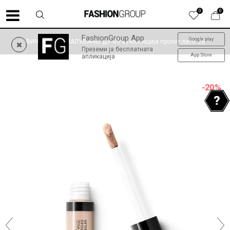
0
0
FashionGroup App
Google play
ФИНАЛНО НАМАЛУВАЊЕ до -60% | колекција пролет-лето '26
Преземи ја бесплатната
App Store
апликација
-20
%