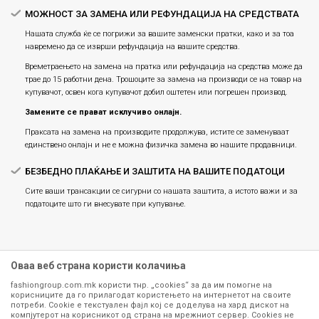
МОЖНОСТ ЗА ЗАМЕНА ИЛИ РЕФУНДАЦИЈА НА СРЕДСТВАТА
Нашата служба ќе се погрижи за вашите заменски пратки, како и за тоа
навремено да се изврши рефундација на вашите средства.
Времетраењето на замена на пратка или рефундацијa на средства може да
трае до 15 работни дена. Трошоците за замена на производи се на товар на
купувачот, освен кога купувачот добил оштетен или погрешен производ.
Замените се прават исклучиво онлајн.
Праксата на замена на производите продолжува, истите се заменуваат
единствено онлајн и не е можна физичка замена во нашите продавници.
БЕЗБЕДНО ПЛАЌАЊЕ И ЗАШТИТА НА ВАШИТЕ ПОДАТОЦИ
Сите ваши трансакции се сигурни со нашата заштита, а истото важи и за
податоците што ги внесувате при купување.
Оваа веб страна користи колачиња
fashiongroup.com.mk користи тнр. „cookies“ за да им помогне на
корисниците да го прилагодат користењето на интернетот на своите
потреби. Cookie е текстуален фајл кој се доделува на хард дискот на
компјутерот на корисникот од страна на мрежниот сервер. Cookies не