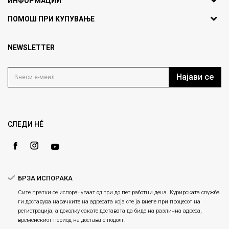
ИНФОРМАЦИИ
ул. Никола Кљусев бр.6,
За нас
ПОМОШ ПРИ КУПУВАЊЕ
кат 7
Брендови
1000 Скопје, Македонија
Најчести прашања
Продавници
NEWSLETTER
Политика на приватност
info@fashiongroup.com.mk
Контакт
Услови на користење
Блог
Најави се
Како да купите
Кариера
Право на повлекување/враќање на производ
Loyalty
Рекламации
Gift Card
Замена и рефундација на производи
СЛЕДИ НÉ
Ценовник
Услови за испорака
Плаќање
БРЗА ИСПОРАКА
Сите пратки се испорачуваат од три до пет работни дена. Курирската служба
ги доставува нарачките на адресата која сте ја внеле при процесот на
регистрација, а доколку сакате доставата да биде на различна адреса,
временскиот период на достава е подолг.