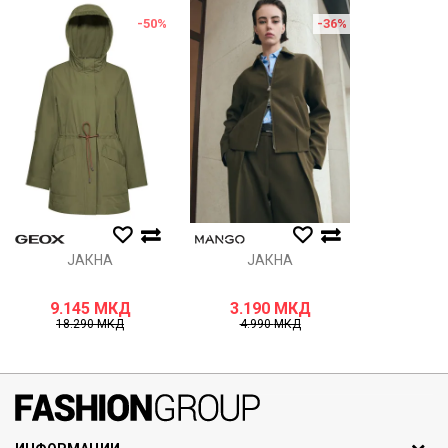
Порака
-50
%
-36
%
Анти спам заштита - пресметајте колку е 6 - 1 :
ИСПРАТИ
ЈАКНА
ЈАКНА
9.145
МКД
3.190
МКД
18.290
МКД
4.990
МКД
071297676, 070275363