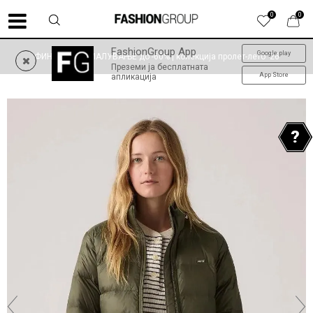
0
0
FashionGroup App
Google play
ФИНАЛНО НАМАЛУВАЊЕ до -60% | колекција пролет-лето '26
Преземи ја бесплатната
App Store
апликација