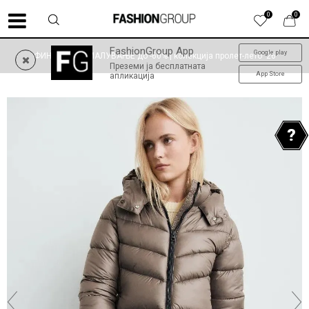
0
0
FashionGroup App
Google play
ФИНАЛНО НАМАЛУВАЊЕ до -60% | колекција пролет-лето '26
Преземи ја бесплатната
App Store
апликација