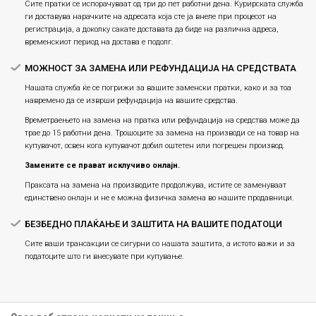
Сите пратки се испорачуваат од три до пет работни дена. Курирската служба
ги доставува нарачките на адресата која сте ја внеле при процесот на
регистрација, а доколку сакате доставата да биде на различна адреса,
временскиот период на достава е подолг.
МОЖНОСТ ЗА ЗАМЕНА ИЛИ РЕФУНДАЦИЈА НА СРЕДСТВАТА
Нашата служба ќе се погрижи за вашите заменски пратки, како и за тоа
навремено да се изврши рефундација на вашите средства.
Времетраењето на замена на пратка или рефундацијa на средства може да
трае до 15 работни дена. Трошоците за замена на производи се на товар на
купувачот, освен кога купувачот добил оштетен или погрешен производ.
Замените се прават исклучиво онлајн.
Праксата на замена на производите продолжува, истите се заменуваат
единствено онлајн и не е можна физичка замена во нашите продавници.
БЕЗБЕДНО ПЛАЌАЊЕ И ЗАШТИТА НА ВАШИТЕ ПОДАТОЦИ
Сите ваши трансакции се сигурни со нашата заштита, а истото важи и за
податоците што ги внесувате при купување.