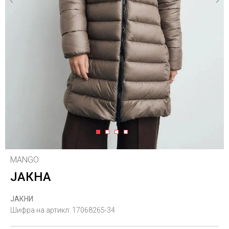
1
2
3
4
MANGO
ЈАКНА
ЈАКНИ
Шифра на артикл:
17068265-34