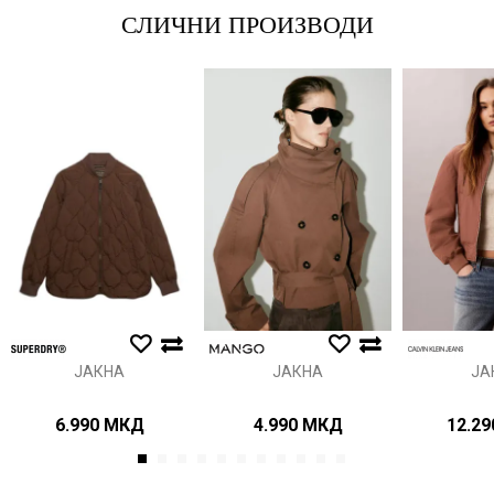
СЛИЧНИ ПРОИЗВОДИ
Порака
Анти спам заштита - пресметајте колку е 6 - 1 :
ИСПРАТИ
ЈАКНА
ЈАКНА
ЈА
6.990
МКД
4.990
МКД
12.29
1
2
3
4
5
6
7
8
9
10
11