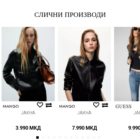
СЛИЧНИ ПРОИЗВОДИ
Порака
Анти спам заштита - пресметајте колку е 9 - 4 :
ИСПРАТИ
ЈАКНА
ЈАКНА
ЈА
3.990
МКД
7.990
МКД
9.99
1
2
3
4
5
6
7
8
9
10
11
12