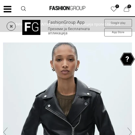
0
0
FashionGroup App
Google play
ФИНАЛНО НАМАЛУВАЊЕ до -60% | колекција пролет-лето '26
Преземи ја бесплатната
App Store
апликација