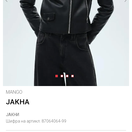
1
2
3
4
MANGO
ЈАКНА
ЈАКНИ
Шифра на артикл:
87064064-99