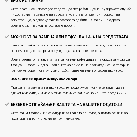
БРЗА ИСПОРАКА
Сите пратки се испорачуваат од три до пет работни дена. Курирската служба
ги доставува нарачките на адресата која сте ја внеле при процесот на
регистрација, а доколку сакате доставата да биде на различна адреса,
временскиот период на достава е подолг.
МОЖНОСТ ЗА ЗАМЕНА ИЛИ РЕФУНДАЦИЈА НА СРЕДСТВАТА
Нашата служба ќе се погрижи за вашите заменски пратки, како и за тоа
навремено да се изврши рефундација на вашите средства.
Времетраењето на замена на пратка или рефундацијa на средства може да
трае до 15 работни дена. Трошоците за замена на производи се на товар на
купувачот, освен кога купувачот добил оштетен или погрешен производ.
Замените се прават исклучиво онлајн.
Праксата на замена на производите продолжува, истите се заменуваат
единствено онлајн и не е можна физичка замена во нашите продавници.
БЕЗБЕДНО ПЛАЌАЊЕ И ЗАШТИТА НА ВАШИТЕ ПОДАТОЦИ
Сите ваши трансакции се сигурни со нашата заштита, а истото важи и за
податоците што ги внесувате при купување.