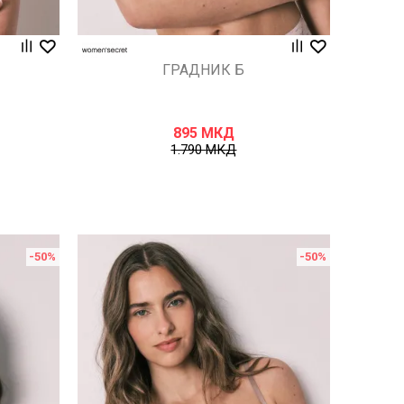
ГРАДНИК Б
895
МКД
1.790
МКД
-50
%
-50
%