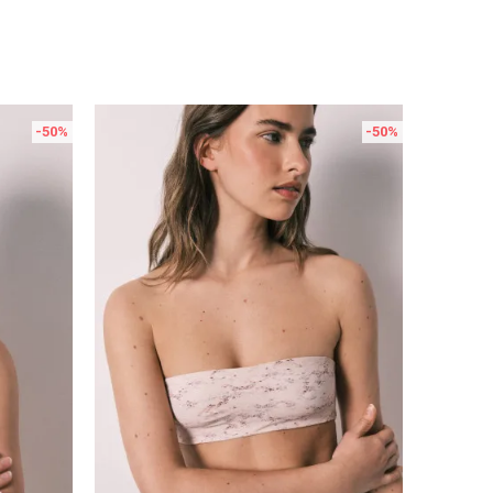
-50
%
-50
%
Uporedi