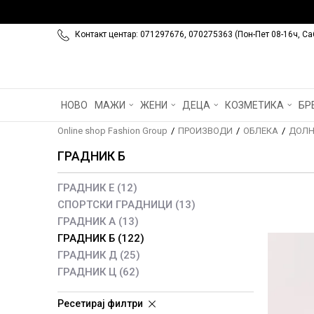
Контакт центар: 071297676, 070275363 (Пон-Пет 08-16ч, Са
НОВО
МАЖИ
ЖЕНИ
ДЕЦА
КОЗМЕТИКА
БР
Online shop Fashion Group
ПРОИЗВОДИ
ОБЛЕКА
ДОЛН
ГРАДНИК Б
ГРАДНИК Е
(12)
СПОРТСКИ ГРАДНИЦИ
(13)
ГРАДНИК А
(13)
ГРАДНИК Б
(122)
ГРАДНИК Д
(25)
ГРАДНИК Ц
(62)
Ресетирај филтри