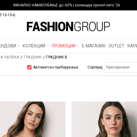
ФИНАЛНО НАМАЛУВАЊЕ до -60% | колекција пролет-лето '26
б 10-15ч)
ЕНДОВИ
КОЛЕКЦИИ
ПРОМОЦИИ
Е-МАГАЗИН
OUTLET
КАР
А ОБЛЕКА
ГРАДНИК
ГРАДНИК Б
Автоматско пребарување
Сортирај