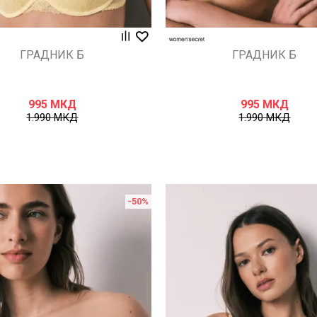
ГРАДНИК Б
ГРАДНИК Б
995
МКД
995
МКД
1.990
МКД
1.990
МКД
-50
%