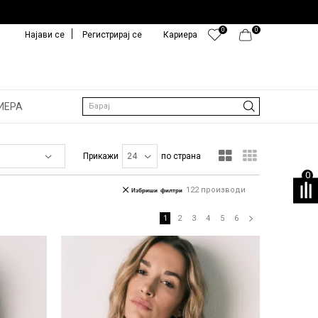
0
0
Најави се
Регистрирај се
Кариера
ИЕРА
Барај
Прикажи
по страна
0
122
производи
Избриши филтри
1
2
3
4
5
6