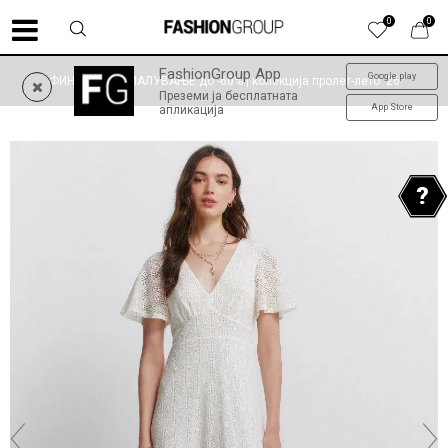
0
0
FashionGroup App
Google play
ФИНАЛНО НАМАЛУВАЊЕ до -60% | колекција пролет-лето '26
Преземи ја бесплатната
App Store
апликација