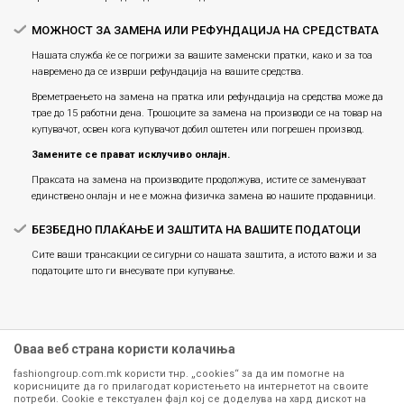
МОЖНОСТ ЗА ЗАМЕНА ИЛИ РЕФУНДАЦИЈА НА СРЕДСТВАТА
Нашата служба ќе се погрижи за вашите заменски пратки, како и за тоа
навремено да се изврши рефундација на вашите средства.
Времетраењето на замена на пратка или рефундацијa на средства може да
трае до 15 работни дена. Трошоците за замена на производи се на товар на
купувачот, освен кога купувачот добил оштетен или погрешен производ.
Замените се прават исклучиво онлајн.
Праксата на замена на производите продолжува, истите се заменуваат
единствено онлајн и не е можна физичка замена во нашите продавници.
БЕЗБЕДНО ПЛАЌАЊЕ И ЗАШТИТА НА ВАШИТЕ ПОДАТОЦИ
Сите ваши трансакции се сигурни со нашата заштита, а истото важи и за
податоците што ги внесувате при купување.
Оваа веб страна користи колачиња
fashiongroup.com.mk користи тнр. „cookies“ за да им помогне на
корисниците да го прилагодат користењето на интернетот на своите
потреби. Cookie е текстуален фајл кој се доделува на хард дискот на