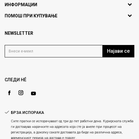
ИНФОРМАЦИИ
ул. Никола Кљусев бр.6,
За нас
ПОМОШ ПРИ КУПУВАЊЕ
кат 7
Брендови
1000 Скопје, Македонија
Најчести прашања
Продавници
NEWSLETTER
Политика на приватност
info@fashiongroup.com.mk
Контакт
Услови на користење
Блог
Најави се
Како да купите
Кариера
Право на повлекување/враќање на производ
Loyalty
Рекламации
Gift Card
Замена и рефундација на производи
СЛЕДИ НÉ
Ценовник
Услови за испорака
Плаќање
БРЗА ИСПОРАКА
Сите пратки се испорачуваат од три до пет работни дена. Курирската служба
ги доставува нарачките на адресата која сте ја внеле при процесот на
регистрација, а доколку сакате доставата да биде на различна адреса,
временскиот период на достава е подолг.